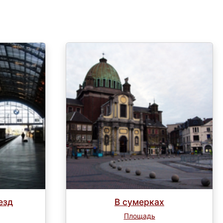
езд
В сумерках
Площадь