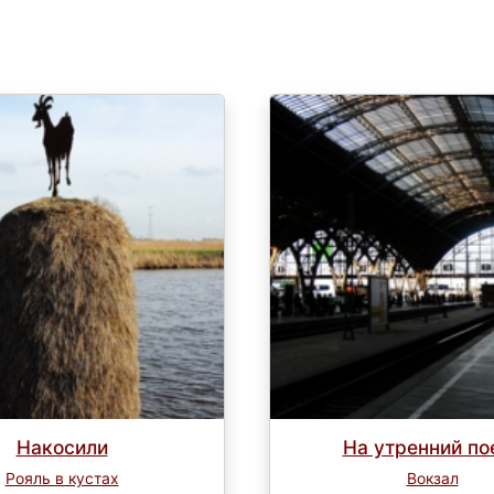
Накосили
На утренний по
Рояль в кустах
Вокзал