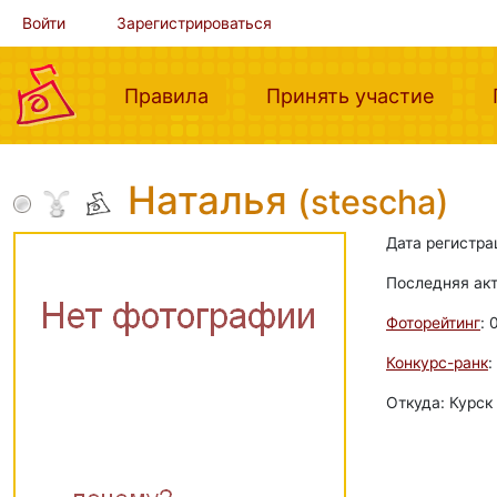
Войти
Зарегистрироваться
(current)
(curre
Правила
Принять участие
Наталья
(stescha)
Дата регистра
Последняя ак
Фоторейтинг
: 
Конкурс-ранк
:
Откуда: Курск