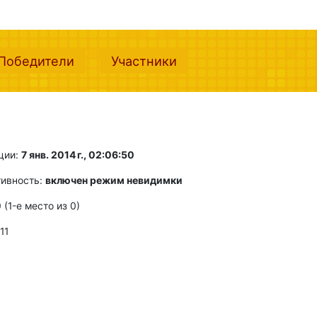
nt)
(current)
(current)
Победители
Участники
ции:
7 янв. 2014 г., 02:06:50
тивность:
включен режим невидимки
0 (1-e место из 0)
 11