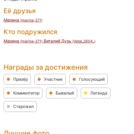
Её друзья
Марина
(marina-271)
Кто подружился
Марина
Виталий Дузь
(marina-271)
(Vetal_2604_)
Награды за достижения
Призёр
Участник
Голосующий
Комментатор
Бывалый
Легенда
Старожил
Лучшие фото