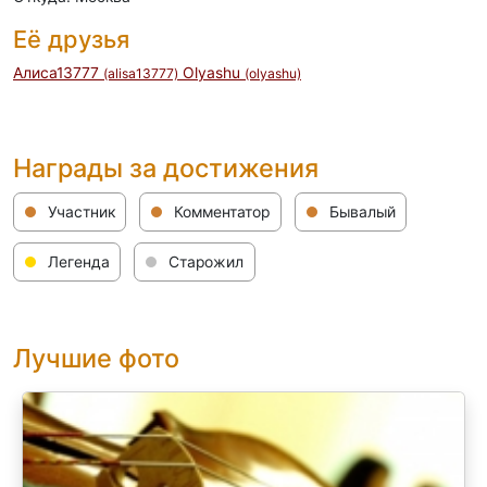
Её друзья
Алиса13777
Olyashu
(alisa13777)
(olyashu)
Награды за достижения
Участник
Комментатор
Бывалый
Легенда
Старожил
Лучшие фото