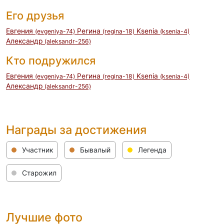
Его друзья
Евгения
Регина
Ksenia
(evgeniya-74)
(regina-18)
(ksenia-4)
Александр
(aleksandr-256)
Кто подружился
Евгения
Регина
Ksenia
(evgeniya-74)
(regina-18)
(ksenia-4)
Александр
(aleksandr-256)
Награды за достижения
Участник
Бывалый
Легенда
Старожил
Лучшие фото