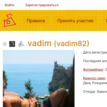
Войти
Зарегистрироваться
(current)
(curre
Правила
Принять участие
vadim
(vadim82)
Дата регистра
Последняя ак
Фоторейтинг
: 
Конкурс-ранк
:
День Рождения:
Откуда: Харьк