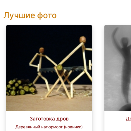
Лучшие фото
Заготовка дров
Д
Деревянный натюрморт (новички)