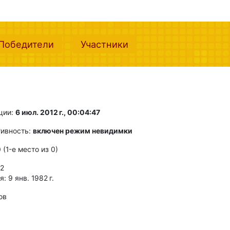
nt)
(current)
(current)
Победители
Участники
ции:
6 июл. 2012 г., 00:04:47
тивность:
включен режим невидимки
0 (1-e место из 0)
 2
 9 янв. 1982 г.
ов