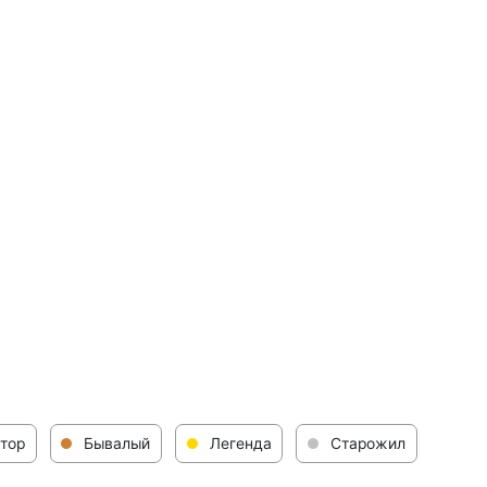
тор
Бывалый
Легенда
Старожил