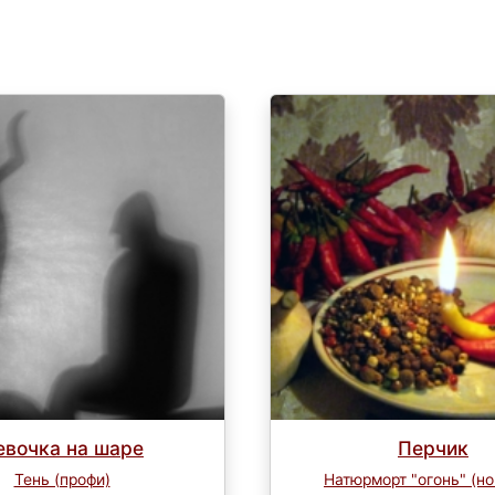
евочка на шаре
Перчик
Тень (профи)
Натюрморт "огонь" (но