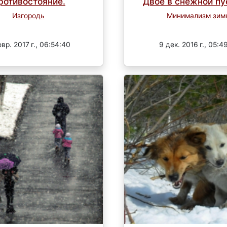
ротивостояние.
Двое в снежной пу
Изгородь
Минимализм зим
Завершен
Завершен
вр. 2017 г., 06:54:40
9 дек. 2016 г., 05:4