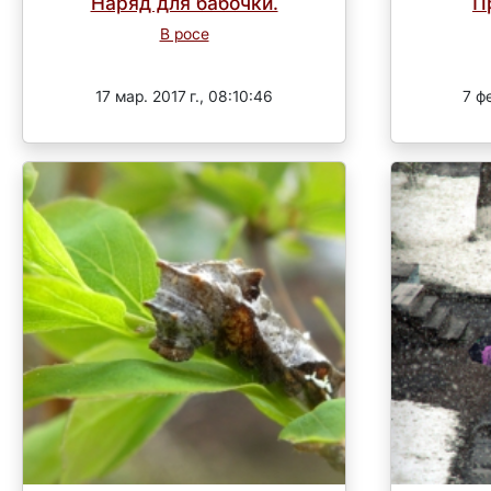
Наряд для бабочки.
П
В росе
Завершен
17 мар. 2017 г., 08:10:46
7 фе