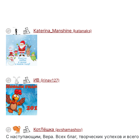
Katerina_Manshine
(katanaks)
ИВ
(irinav127)
КотЛёшка
(avshamashov)
С наступающим, Вера. Всех благ, творческих успехов и всего 