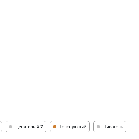
Ценитель
× 7
Голосующий
Писатель