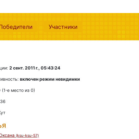
nt)
(current)
(current)
Победители
Участники
ции:
2 сент. 2011 г., 05:43:24
тивность:
включен режим невидимки
0 (1-e место из 0)
 36
Кут
ья
Оксана
(ksu-ksu-57)