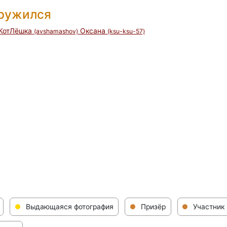
дружился
КотЛёшка
Оксана
(avshamashov)
(ksu-ksu-57)
Выдающаяся фотография
Призёр
Участник