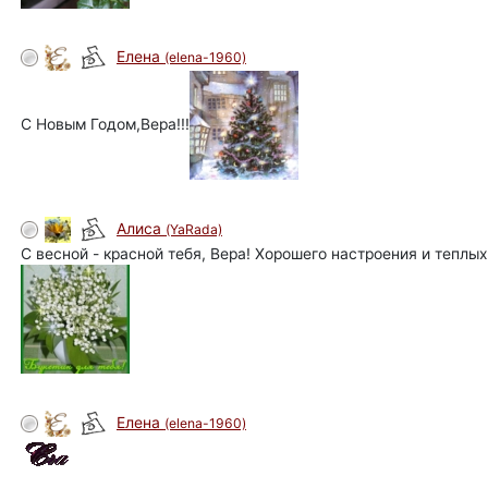
Елена
(elena-1960)
С Новым Годом,Вера!!!
Алиса
(YaRada)
С весной - красной тебя, Вера! Хорошего настроения и теплых
Елена
(elena-1960)