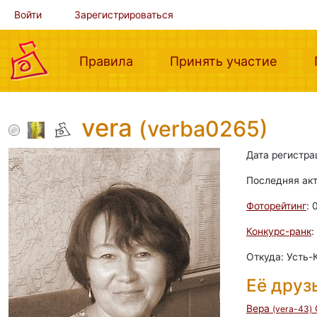
Войти
Зарегистрироваться
(current)
(curre
Правила
Принять участие
vera
(verba0265)
Дата регистра
Последняя ак
Фоторейтинг
: 
Конкурс-ранк
:
Откуда: Усть-
Её друз
Вера
(vera-43)