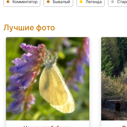
Комментатор
Бывалый
Легенда
Стар
Лучшие фото