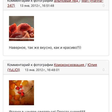
Комментарий к фотографии
алычовый лёд
/
Mari (marina-
347)
0
13 янв. 2012 г., 16:51:48
Наверное, так же вкусно, как и красиво?))
Комментарий к фотографии
Криоконсервация
/
Юлия
(YuLiOl)
0
13 янв. 2012 г., 16:48:01
Ягодки в центре светяться! Просто супер***