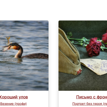
Хороший улов
Письмо с фрон
Везение (профи)
Портрет без героя (п