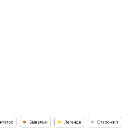
нтатор
Бывалый
Легенда
Старожил