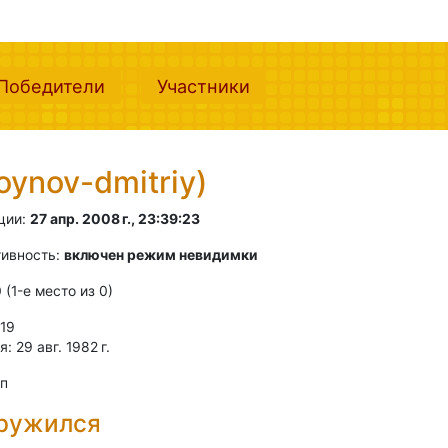
nt)
(current)
(current)
Победители
Участники
oynov-dmitriy)
ции:
27 апр. 2008 г., 23:39:23
тивность:
включен режим невидимки
0 (1-e место из 0)
 19
 29 авг. 1982 г.
оп
дружился