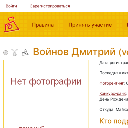
Войти
Зарегистрироваться
(current)
(curre
Правила
Принять участие
Войнов Дмитрий
(v
Дата регистра
Последняя ак
Фоторейтинг
: 
Конкурс-ранк
:
День Рождения:
Откуда: Майк
Кто по