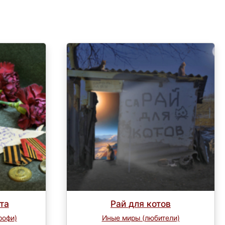
та
Рай для котов
рофи)
Иные миры (любители)