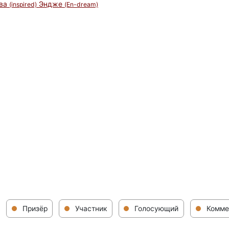
ова
Эндже
(inspired)
(En-dream)
Призёр
Участник
Голосующий
Комме