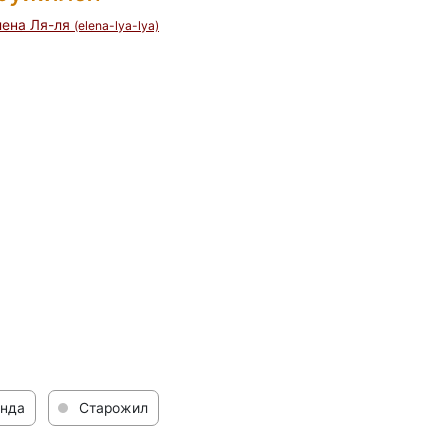
лена Ля-ля
(elena-lya-lya)
нда
Старожил