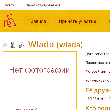
Войти
Зарегистрироваться
(current)
(curre
Правила
Принять участие
Wlada
(wlada)
Дата регистра
Последняя ак
Фоторейтинг
: 
Конкурс-ранк
:
Её друз
Regina
Е
(ju-ju)
Кто по