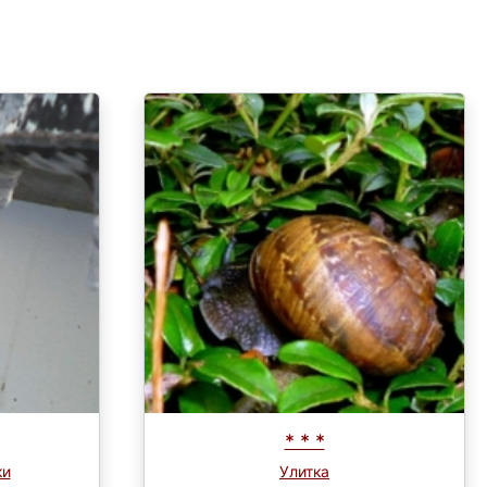
* * *
ки
Улитка