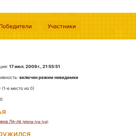
nt)
(current)
(current)
Победители
Участники
ции:
17 июл. 2009 г., 21:55:51
тивность:
включен режим невидимки
0 (1-e место из 0)
 0
ья
лена Ля-ля
(elena-lya-lya)
дружился