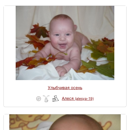
Улыбчивая осень
Алеся
(alesya-19)