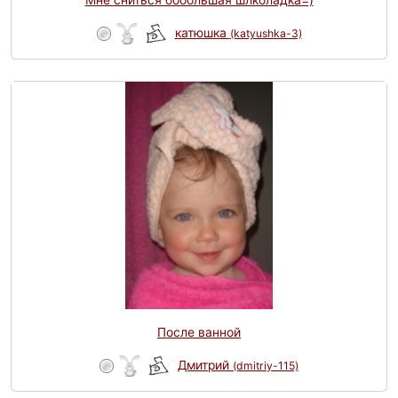
Мне сниться бооольшая шлколадка=)
катюшка
(katyushka-3)
После ванной
Дмитрий
(dmitriy-115)