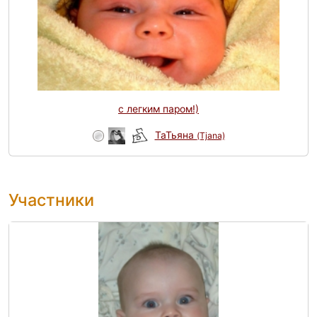
с легким паром!)
ТаТьяна
(Tjana)
Участники