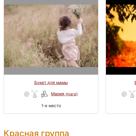
Букет для мамы
Мария
(marsi)
1-e место
Красная группа