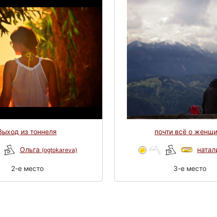
Выход из тоннеля
почти всё о женщ
Ольга
ната
(ogtokareva)
2-e место
3-e место