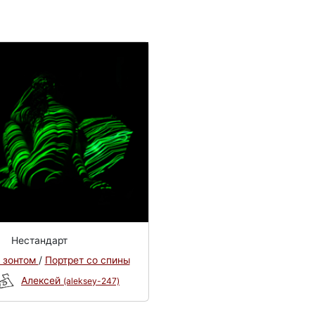
Нестандарт
 зонтом
/
Портрет со спины
Алексей
(aleksey-247)