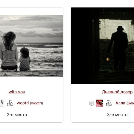
with you
Дневной дозор
wootri
Алла
(wootri)
(Se
2-e место
3-e место