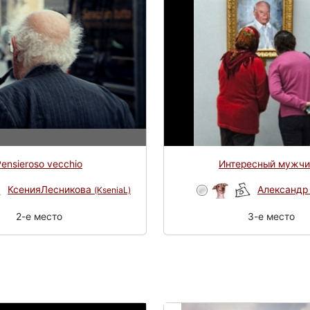
ensieroso vecchio
Интересный мужчи
КсенияЛесникова
Александ
(KseniaL)
2-e место
3-e место