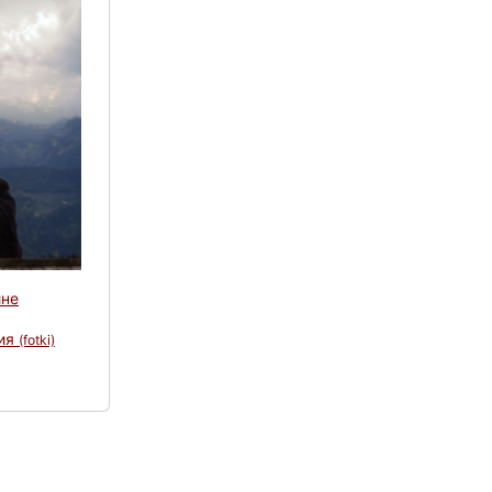
ине
лия
(fotki)