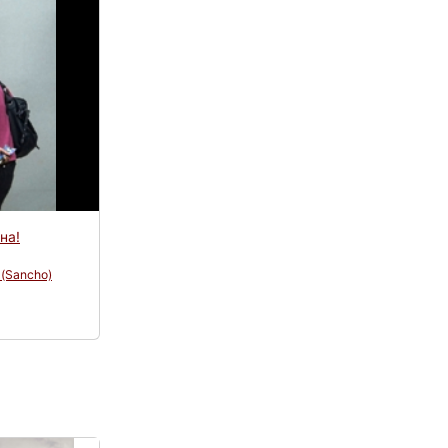
на!
р
(Sancho)