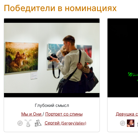
Победители в номинациях
Глубокий смысл
Мы и Они
/
Портрет со спины
Девушка с
Сергей
(SergeyValiev)