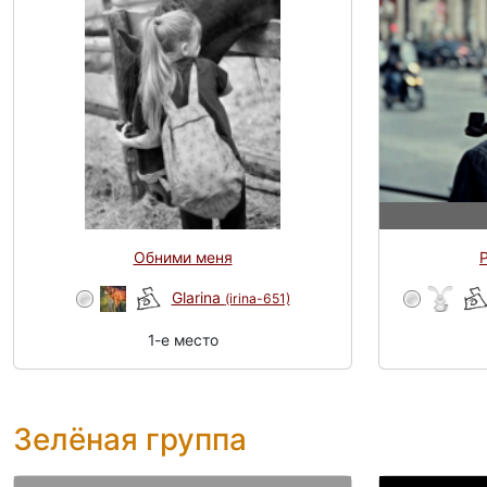
Обними меня
P
Glarina
(irina-651)
1-e место
Зелёная группа