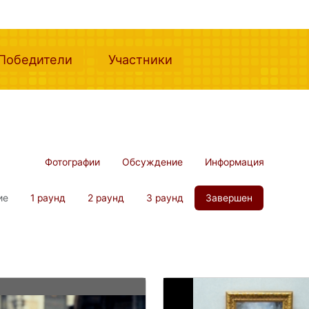
nt)
(current)
(current)
Победители
Участники
Фотографии
Обсуждение
Информация
ие
1 раунд
2 раунд
3 раунд
Завершен