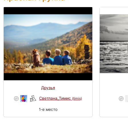
Друзья
Светлана_Тимис
(timis)
1-e место