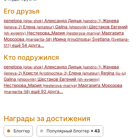
Его друзья
penelopa
Александр Дидык
Женева
(olga-shok)
(sandro-1)
Елена
Galina
Шестаков Евгений
(jeneva-2)
(amateur)
(shipovnik)
Нестерова_Мария
Маргарита
(sh-evgeniy)
(nesterova-mariya)
Морозова
Ирина
Svetlana
(margarita-58)
(IrinaShtolba)
(Svetlana-
ещё 54 друга...
511)
Кто подружился
penelopa
Александр Дидык
Женева
(olga-shok)
(sandro-1)
Кристи
Елена
Regina
(jeneva-2)
(kristinochka-3)
(amateur)
(ju-ju)
Galina
Шестаков Евгений
(shipovnik)
(sh-evgeniy)
Нестерова_Мария
Маргарита Морозова
(nesterova-mariya)
ещё 92 друга...
(margarita-58)
Награды за достижения
Блоггер
Популярный блоггер
× 43