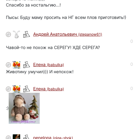
Спасибо за ностальгию...!
Пысы: Буду маму просить на НГ всем плов приготовить!)
Андрей Анатольевич
(stepanow61)
0
Чавой-то не похож на СЕРЕГУ! ХДЕ СЕРЕГА?
0
Елена
(babulka)
Животину умучил))) И непохож!
0
Елена
(babulka)
:)
penelopa
(olga-shok)