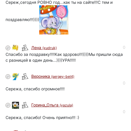
Сереж,сегодня РОВНО год...как ты на сайте!!!С тем и
поздравляю!!!))))
0
Лена
(xudruk)
Спасибо за поздравку!!!!Как здорово!!!))))Мы пришли сюда
с разницей в один день...))))УРА!!!!!
Вероника
(sergey-bel4)
0
Сережа, спасибо огромное!!!!
Горина_Ольга
(yazula)
0
Сережа, спасибо! Очень приятно!!! :)