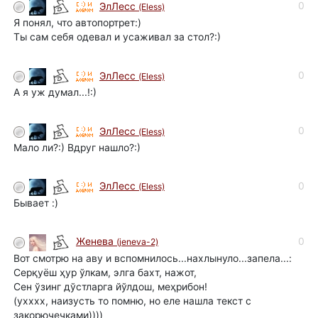
0
ЭлЛесс
(Eless)
Я понял, что автопортрет:)
Ты сам себя одевал и усаживал за стол?:)
0
ЭлЛесс
(Eless)
А я уж думал...!:)
0
ЭлЛесс
(Eless)
Мало ли?:) Вдруг нашло?:)
0
ЭлЛесс
(Eless)
Бывает :)
0
Женева
(jeneva-2)
Вот смотрю на аву и вспомнилось...нахлынуло...запела...:
Серқуёш ҳур ўлкам, элга бахт, нажот,
Сен ўзинг дўстларга йўлдош, меҳрибон!
(ухххх, наизусть то помню, но еле нашла текст с
закорючечками))))