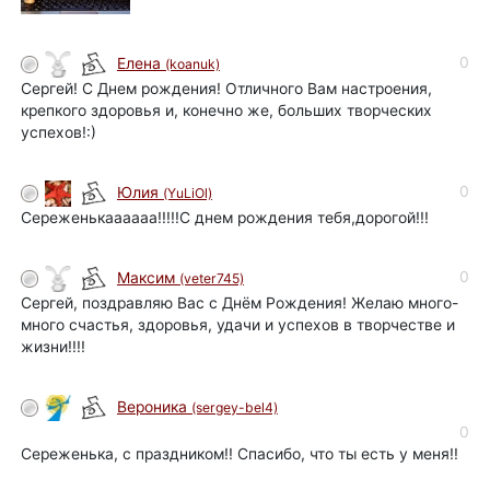
0
Елена
(koanuk)
Сергей! С Днем рождения! Отличного Вам настроения,
крепкого здоровья и, конечно же, больших творческих
успехов!:)
0
Юлия
(YuLiOl)
Сереженькаааааа!!!!!С днем рождения тебя,дорогой!!!
0
Максим
(veter745)
Сергей, поздравляю Вас с Днём Рождения! Желаю много-
много счастья, здоровья, удачи и успехов в творчестве и
жизни!!!!
Вероника
(sergey-bel4)
0
Сереженька, с праздником!! Спасибо, что ты есть у меня!!