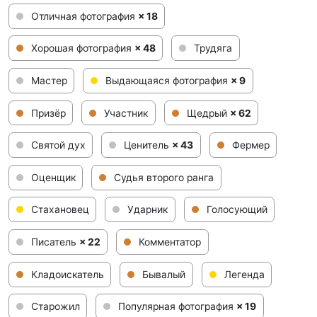
Отличная фотография
× 18
Хорошая фотография
× 48
Трудяга
Мастер
Выдающаяся фотография
× 9
Призёр
Участник
Щедрый
× 62
Святой дух
Ценитель
× 43
Фермер
Оценщик
Судья второго ранга
Стахановец
Ударник
Голосующий
Писатель
× 22
Комментатор
Кладоискатель
Бывалый
Легенда
Старожил
Популярная фотография
× 19