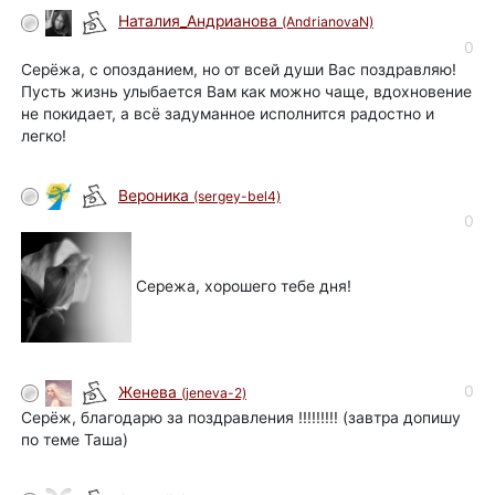
Наталия_Андрианова
(AndrianovaN)
0
Серёжа, с опозданием, но от всей души Вас поздравляю!
Пусть жизнь улыбается Вам как можно чаще, вдохновение
не покидает, а всё задуманное исполнится радостно и
легко!
Вероника
(sergey-bel4)
0
Сережа, хорошего тебе дня!
0
Женева
(jeneva-2)
Серёж, благодарю за поздравления !!!!!!!!! (завтра допишу
по теме Таша)