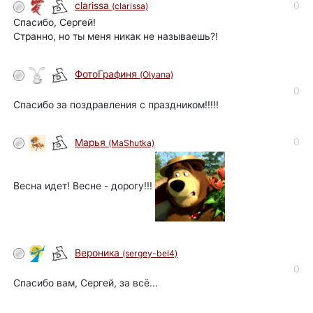
0
clarissa
(clarissa)
Спасибо, Сергей!
Странно, но ты меня никак не называешь?!
ФотоГрафиня
(Olyana)
0
Спасибо за поздравления с праздником!!!!!
0
Марья
(MaShutka)
Весна идет! Весне - дорогу!!!
Вероника
(sergey-bel4)
0
Спасибо вам, Сергей, за всё...