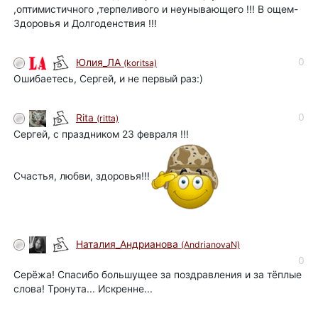
,оптимистичного ,терпеливого и неунывающего !!! В ощем-
Здоровья и Долгоденствия !!!
0
Юлия_ЛА
(koritsa)
Ошибаетесь, Сергей, и не первый раз:)
0
Rita
(ritta)
Сергей, с праздником 23 февраля !!!
Счастья, любви, здоровья!!!
Наталия_Андрианова
(AndrianovaN)
0
Серёжа! Спасибо большущее за поздравления и за тёплые
слова! Тронута... Искренне...