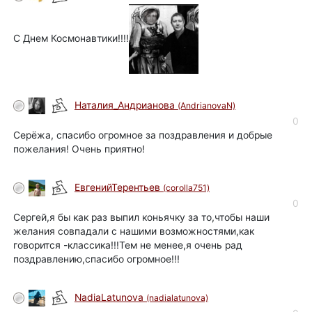
С Днем Космонавтики!!!!
Наталия_Андрианова
(AndrianovaN)
0
Серёжа, спасибо огромное за поздравления и добрые
пожелания! Очень приятно!
ЕвгенийТерентьев
(corolla751)
0
Сергей,я бы как раз выпил коньячку за то,чтобы наши
желания совпадали с нашими возможностями,как
говорится -классика!!!Тем не менее,я очень рад
поздравлению,спасибо огромное!!!
NadiaLatunova
(nadialatunova)