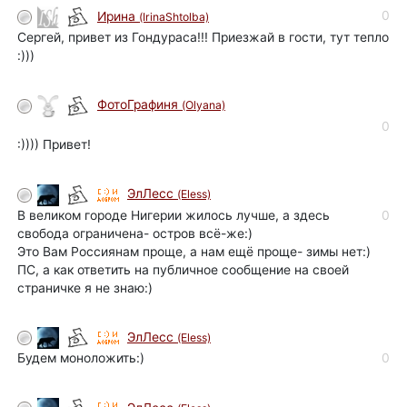
0
Ирина
(IrinaShtolba)
Сергей, привет из Гондураса!!! Приезжай в гости, тут тепло
:)))
ФотоГрафиня
(Olyana)
0
:)))) Привет!
ЭлЛесс
(Eless)
В великом городе Нигерии жилось лучше, а здесь
0
свобода ограничена- остров всё-же:)
Это Вам Россиянам проще, а нам ещё проще- зимы нет:)
ПС, а как ответить на публичное сообщение на своей
страничке я не знаю:)
ЭлЛесс
(Eless)
Будем моноложить:)
0