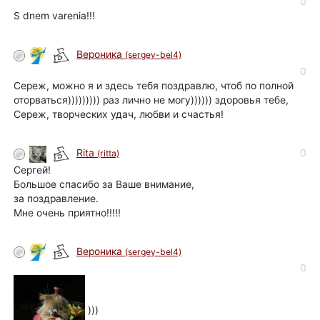
0
S dnem varenia!!!
Вероника
(sergey-bel4)
0
Сереж, можно я и здесь тебя поздравлю, чтоб по полной
оторваться))))))))) раз лично не могу)))))) здоровья тебе,
Сереж, творческих удач, любви и счастья!
0
Rita
(ritta)
Сергей!
Большое спасибо за Ваше внимание,
за поздравление.
Мне очень приятно!!!!!
Вероника
(sergey-bel4)
0
)))