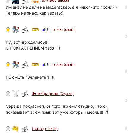
ЭлЛесс
(Eless)
Им визу не дали на мадагаскар, а я инкогнито проник:)
0
Теперь не знаю, как уехать:)
Irusiki
(sheril)
0
Ну, вот-дождались!!)
С ПОКРАСНЕНИЕМ тебя:-)))
Irusiki
(sheril)
0
НЕ смЕть "Зеленеть"!!!((
ФотоГрафиня
(Olyana)
0
Сережа покраснел, от того что ему стыдно, что он
показывает всем язык вот уже который месяц!!!! :)
0
Лена
(xudruk)