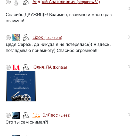
Андрей Анатольевич
(stepanow61)
0
Спасибо ДРУЖИЩЕ! Взаимно, взаимно и много раз
взаимно!
0
Lizok
(liza-zem)
Дядя Сереж, да никуда я не потерялась)) Я здесь,
поглядываю понемногу) Спасибо огромное!!!
0
Юлия_ЛА
(koritsa)
0
ЭлЛесс
(Eless)
Это ты сам снимал?!