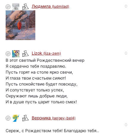
0
Людмила
(ludmilad)
0
Lizok
(liza-zem)
В этот светлый Рождественский вечер
Я сердечно тебя поздравляю.
Пусть горят на столе ярко свечи,
И глаза твои счастьем сияют!
Пусть спокойствие будет повсюду,
И сопутствует только успех,
Окружают лишь добрые люди,
И в душе пусть царит только смех!
Вероника
(sergey-bel4)
0
Сереж, с Рождеством тебя! Благодарю тебя..