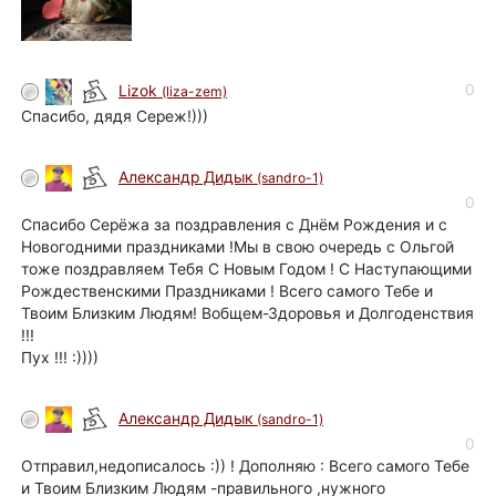
0
Lizok
(liza-zem)
Спасибо, дядя Сереж!)))
Александр Дидык
(sandro-1)
0
Спасибо Серёжа за поздравления с Днём Рождения и с
Новогодними праздниками !Мы в свою очередь с Ольгой
тоже поздравляем Тебя С Новым Годом ! С Наступающими
Рождественскими Праздниками ! Всего самого Тебе и
Твоим Близким Людям! Вобщем-Здоровья и Долгоденствия
!!!
Пух !!! :))))
Александр Дидык
(sandro-1)
0
Отправил,недописалось :)) ! Дополняю : Всего самого Тебе
и Твоим Близким Людям -правильного ,нужного