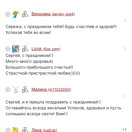
Вероника
(sergey-bel4)
0
Сережа, с праздником тебя!! Будь счастлив и здоров!!!
Успехов тебя во всем!
0
Lizok
(liza-zem)
Сергей, с праздником!:)
Много-много здоровья)
Большого-прибольшого счастья!)
Страстной-пристрастной любви;))))))
Марина
(m11032000)
0
Сергей, и я пришла поздравить с праздником!:)
Оставайтесь всегда веселым! Успехов, здоровья и пусть
солнышко всегда светит Вам!:)
+1
Лена
(xudruk)