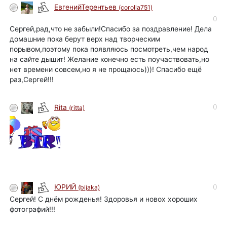
ЕвгенийТерентьев
(corolla751)
0
Сергей,рад,что не забыли!Спасибо за поздравление! Дела
домашние пока берут верх над творческим
порывом,поэтому пока появляюсь посмотреть,чем народ
на сайте дышит! Желание конечно есть поучаствовать,но
нет времени совсем,но я не прощаюсь)))! Спасибо ещё
раз,Сергей!!!
0
Rita
(ritta)
0
ЮРИЙ
(bijaka)
Сергей! С днём рожденья! Здоровья и новох хороших
фотографий!!!