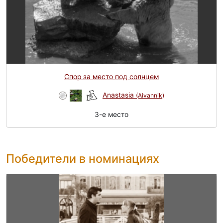
Спор за место под солнцем
Anastasia
(Aivannik)
3-e место
Победители в номинациях