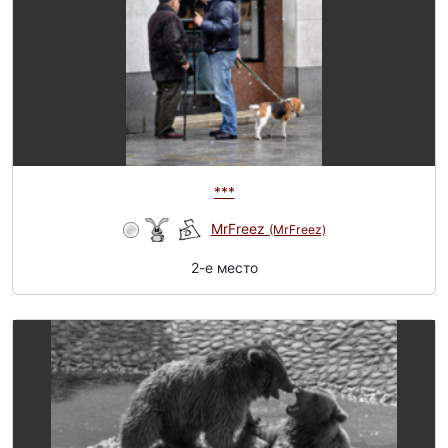
***
MrFreez
(MrFreez)
2-e место