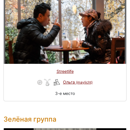
Streetlife
Ольга
(maylicht)
3-e место
Зелёная группа