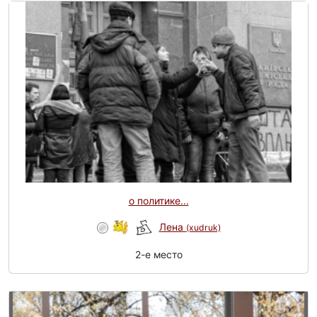
о политике...
Лена
(xudruk)
2-e место