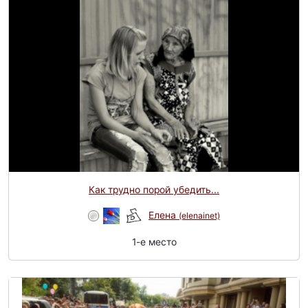
Как трудно порой убедить...
Елена
(elenainet)
1-e место