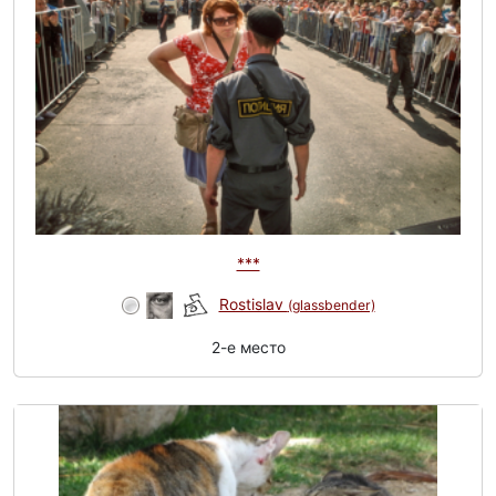
***
Rostislav
(glassbender)
2-e место