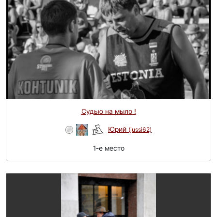
Судью на мыло !
Юрий
(jussi62)
1-e место