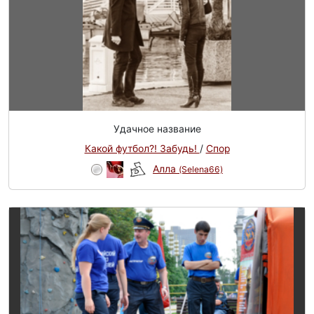
Удачное название
Какой футбол?! Забудь!
/
Спор
Алла
(Selena66)