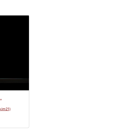
.
kim21)