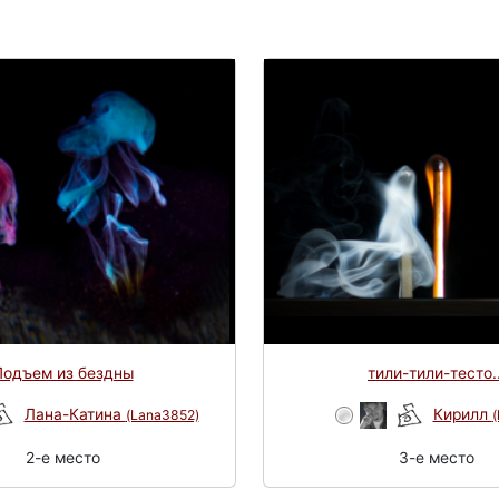
Подъем из бездны
тили-тили-тесто..
Лана-Катина
Кирилл
(Lana3852)
(
2-e место
3-e место