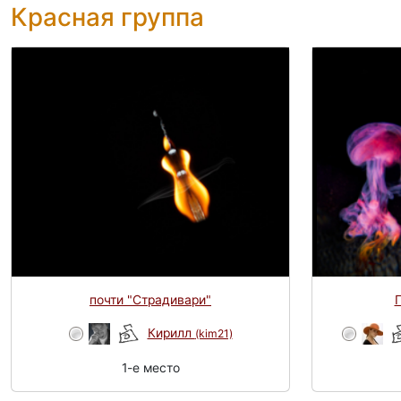
Красная группа
почти "Страдивари"
Кирилл
(kim21)
1-e место