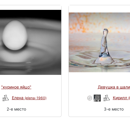
"куриное яйцо"
Девушка в шали
Елена
Кирилл
(elena-1960)
(
2-e место
3-e место