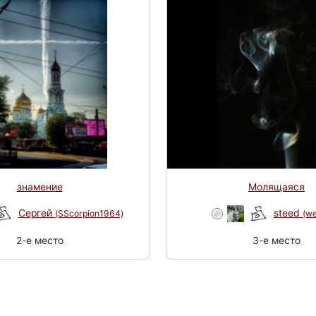
знамение
Молящаяся
Сергей
steed
(SScorpion1964)
(we
2-e место
3-e место