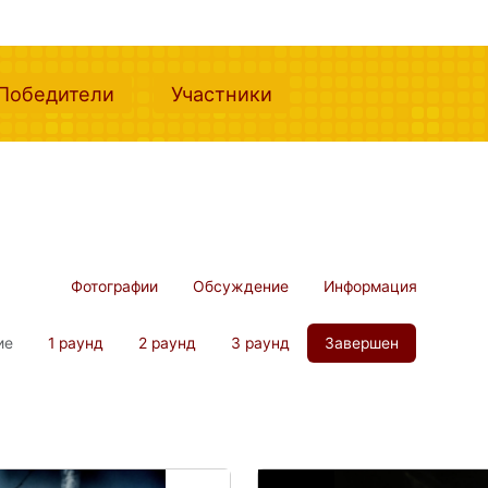
nt)
(current)
(current)
Победители
Участники
Фотографии
Обсуждение
Информация
ие
1 раунд
2 раунд
3 раунд
Завершен