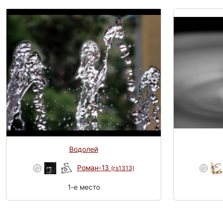
Водолей
Роман-13
(rs1313)
1-e место