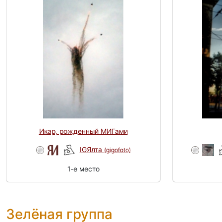
Икар, рожденный МИГами
IGЯлта
(gigofoto)
1-e место
Зелёная группа