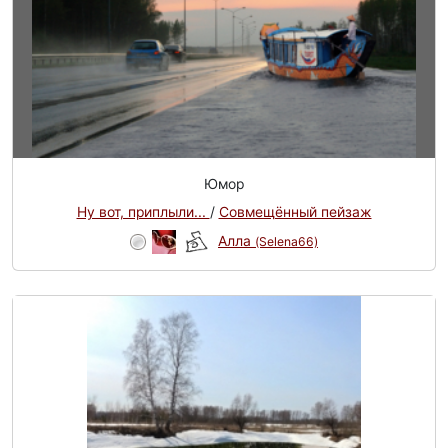
Юмор
Ну вот, приплыли...
/
Совмещённый пейзаж
Алла
(Selena66)