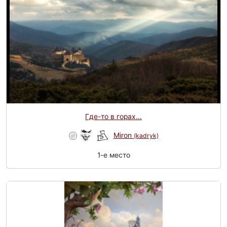
Где-то в горах...
Miron
(kadryk)
1-e место