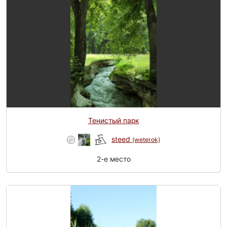
Тенистый парк
steed
(weterok)
2-e место