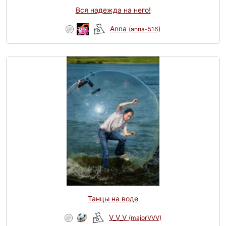
Вся надежда на него!
Anna
(anna-516)
Танцы на воде
V_V_V
(majorVVV)