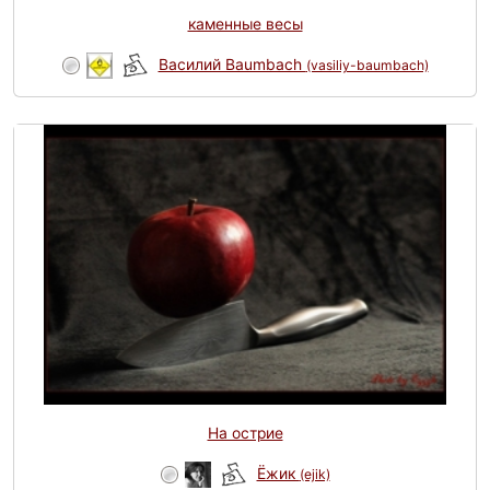
каменные весы
Василий Baumbach
(vasiliy-baumbach)
На острие
Ёжик
(ejik)