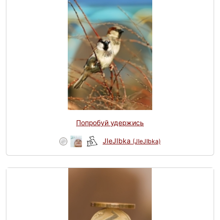
Попробуй удержись
JIeJIbka
(JIeJIbka)