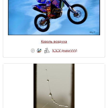
Король воздуха
V_V_V
(majorVVV)