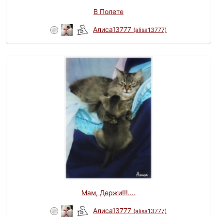
В Полете
Алиса13777
(alisa13777)
Мам, Держи!!!....
Алиса13777
(alisa13777)