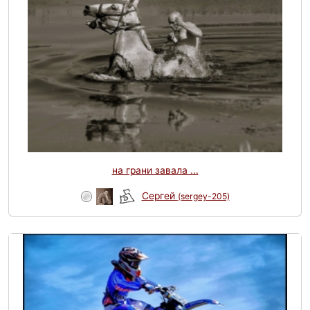
на грани завала ...
Сергей
(sergey-205)