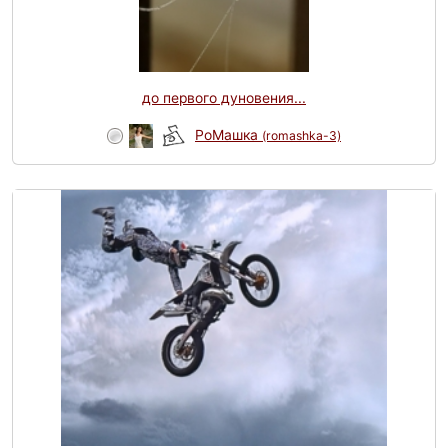
до первого дуновения...
РоМашка
(romashka-3)