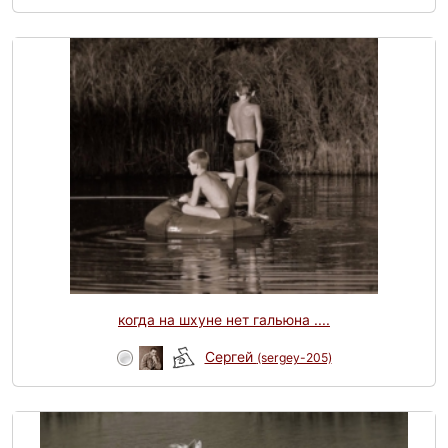
когда на шхуне нет гальюна ....
Сергей
(sergey-205)