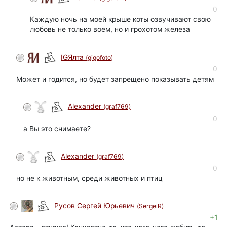
0
Каждую ночь на моей крыше коты озвучивают свою
любовь не только воем, но и грохотом железа
IGЯлта
(gigofoto)
0
Может и годится, но будет запрещено показывать детям
Alexander
(graf769)
0
а Вы это снимаете?
Alexander
(graf769)
0
но не к животным, среди животных и птиц
Русов Сергей Юрьевич
(SergeiR)
+1