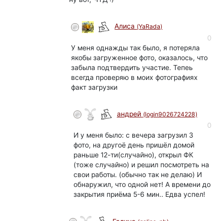
Алиса
(YaRada)
0
У меня однажды так было, я потеряла
якобы загруженное фото, оказалось, что
забыла подтвердить участие. Тепеь
всегда проверяю в моих фотографиях
факт загрузки
андрей
(login9026724228)
0
И у меня было: с вечера загрузил 3
фото, на другоё день пришёл домой
раньше 12-ти(случайно), открыл ФК
(тоже случайно) и решил посмотреть на
свои работы. (обычно так не делаю) И
обнаружил, что одной нет! А времени до
закрытия приёма 5-6 мин.. Едва успел!