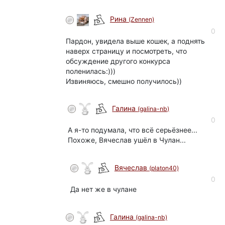
Рина
(Zennen)
0
Пардон, увидела выше кошек, а поднять
наверх страницу и посмотреть, что
обсуждение другого конкурса
поленилась:)))
Извиняюсь, смешно получилось))
Галина
(galina-nb)
0
А я-то подумала, что всё серьёзнее...
Похоже, Вячеслав ушёл в Чулан...
Вячеслав
(platon40)
0
Да нет же в чулане
Галина
(galina-nb)