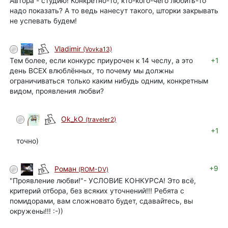
Автора - студию! Конкретно-то, кто-кого-чего любить-то
надо показать? А то ведь нанесут такого, шторки закрывать
не успевать будем!
Vladimir
(Vovka13)
Тем более, если конкурс приурочен к 14 чеслу, а это
+1
день ВСЕХ влюблённых, то почему мы должны
ограничиваться только каким нибудь одним, конкретным
видом, проявления любви?
Ok_kO
(traveler2)
+1
точно)
+9
Роман
(ROM-DV)
"Проявление любви!"- УСЛОВИЕ КОНКУРСА! Это всё,
критерий отбора, без всяких уточнений!!! Ребята с
помидорами, вам сложновато будет, сдавайтесь, вы
окружены!!! :-))