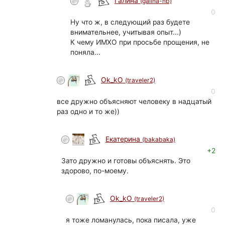
Галина
(galina-nb)
0
Ну что ж, в следующий раз будете
внимательнее, учитывая опыт...)
К чему ИМХО при просьбе прощения, не
поняла...
Ok_kO
(traveler2)
0
все дружно объясняют человеку в надцатый
раз одно и то же))
Екатерина
(bakabaka)
+2
Зато дружно и готовы объяснять. Это
здорово, по-моему.
Ok_kO
(traveler2)
0
я тоже ломанулась, пока писала, уже