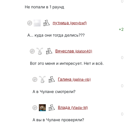
0
Не попали в 1 раунд
путница
(genybwf)
+2
А... куда они тогда делись???
Вячеслав
(platon40)
0
Вот это меня и интересует. Нет и всё.
Галина
(galina-nb)
0
А в Чулане смотрели?
Влада
(Vlada-M)
0
А вы в Чулане проверяли?