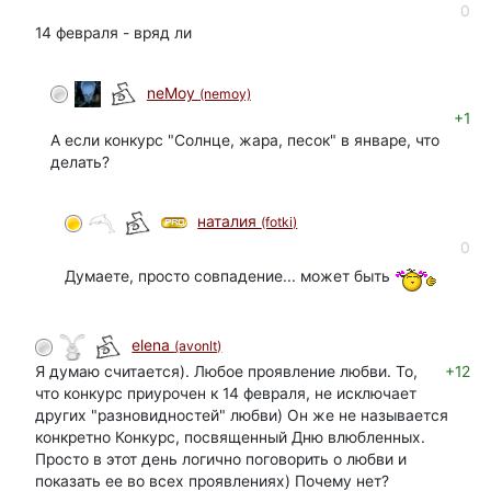
0
14 февраля - вряд ли
neMoy
(nemoy)
+1
А если конкурс "Солнце, жара, песок" в январе, что
делать?
наталия
(fotki)
0
Думаете, просто совпадение... может быть
elena
(avonlt)
Я думаю считается). Любое проявление любви. То,
+12
что конкурс приурочен к 14 февраля, не исключает
других "разновидностей" любви) Он же не называется
конкретно Конкурс, посвященный Дню влюбленных.
Просто в этот день логично поговорить о любви и
показать ее во всех проявлениях) Почему нет?