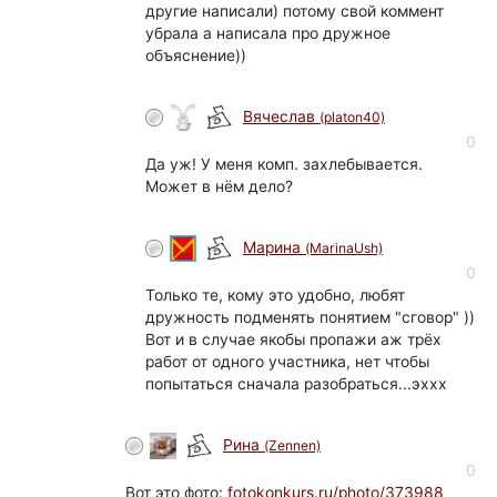
другие написали) потому свой коммент
убрала а написала про дружное
объяснение))
Вячеслав
(platon40)
0
Да уж! У меня комп. захлебывается.
Может в нём дело?
Марина
(MarinaUsh)
0
Только те, кому это удобно, любят
дружность подменять понятием "сговор" ))
Вот и в случае якобы пропажи аж трёх
работ от одного участника, нет чтобы
попытаться сначала разобраться...эххх
Рина
(Zennen)
0
Вот это фото:
fotokonkurs.ru/photo/373988