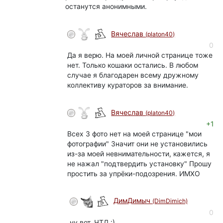
останутся анонимными.
Вячеслав
(platon40)
0
Да я верю. На моей личной странице тоже
нет. Только кошаки остались. В любом
случае я благодарен всему дружному
коллективу кураторов за внимание.
Вячеслав
(platon40)
+1
Всех 3 фото нет на моей странице "мои
фотографии" Значит они не установились
из-за моей невнимательности, кажется, я
не нажал "подтвердить установку" Прошу
простить за упрёки-подозрения. ИМХО
ДимДимыч
(DimDimich)
0
ну вот, ЧТД :)