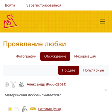
Войти
Зарегистрироваться
Проявление любви
Фотографии
Обсуждение
Информация
По дате
Популярные
Александр
(Popov28081)
0
Материнская любовь считается?
наталия
(fotki)