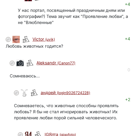
+4
У нас портал, посвященный праздничным дням или
фотографии?) Тема звучит как "Проявление любви", а
не "Влюбленные"
+4
Victor
(uvik)
Любовь животных годится?
Aleksandr
(Canon77)
0
Сомневаюсь...
андрей
(login9026724228)
+2
Сомневаетесь, что животные способны проявлять
любовь? Я бы не стал игнорировать животных! Их
проявление любви порой сильней человеческого.
IGЯлта
(gigofoto)