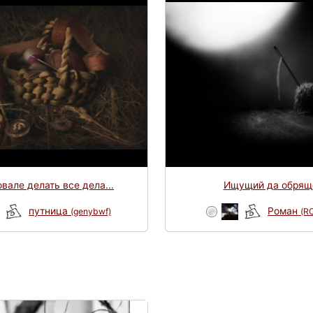
вале делать все дела...
Ищущий да обрящ
путница
Роман
(genybwf)
(R