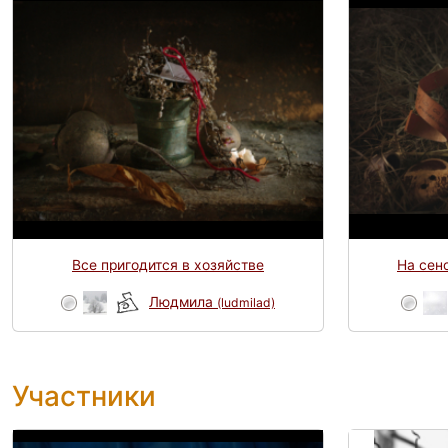
Все пригодится в хозяйстве
На сено
Людмила
(ludmilad)
Участники