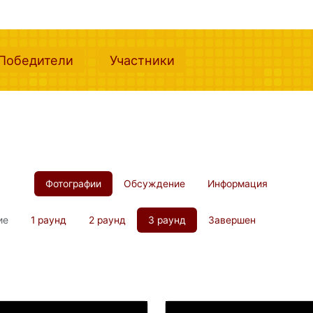
nt)
(current)
(current)
Победители
Участники
Фотографии
Обсуждение
Информация
ие
1 раунд
2 раунд
3 раунд
Завершен