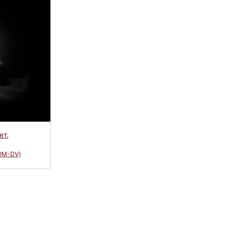
ет.
OM-DV)