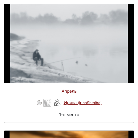
Апрель
Ирина
(IrinaShtolba)
1-e место