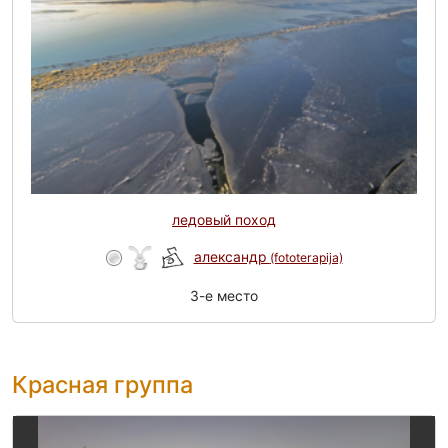
ледовый поход
александр
(fototerapija)
3-e место
Красная группа