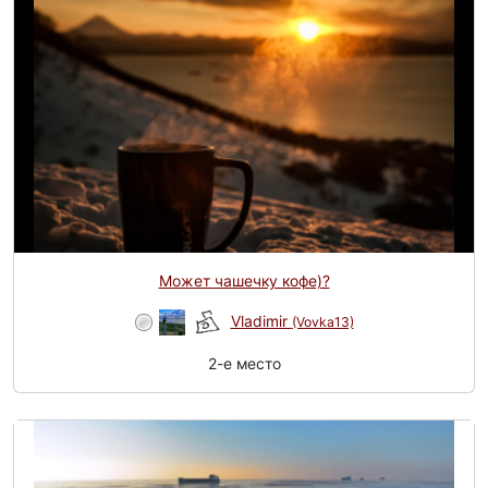
Может чашечку кофе)?
Vladimir
(Vovka13)
2-e место