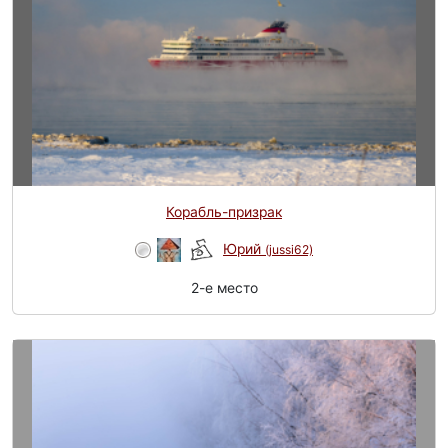
Корабль-призрак
Юрий
(jussi62)
2-e место