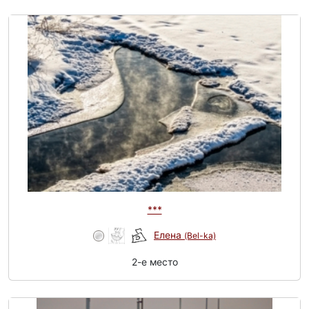
***
Елена
(Bel-ka)
2-e место