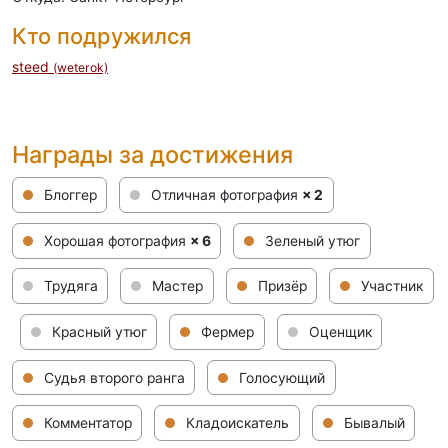
Кто подружился
steed
(weterok)
Награды за достижения
Блоггер
Отличная фотография
× 2
Хорошая фотография
× 6
Зеленый утюг
Трудяга
Мастер
Призёр
Участник
Красный утюг
Фермер
Оценщик
Судья второго ранга
Голосующий
Комментатор
Кладоискатель
Бывалый