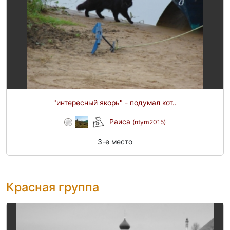
"интересный якорь" - подумал кот..
Раиса
(ntym2015)
3-e место
Красная группа