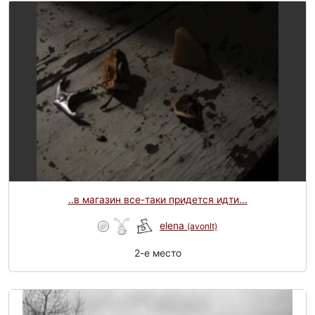
..в магазин все-таки придется идти...
elena
(avonlt)
2-e место