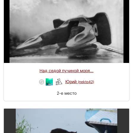
Над седой пучиной моря...
Юрий
(nekto42)
2-e место