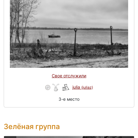
Свое отслужили
julia
(juliaz)
3-e место
Зелёная группа