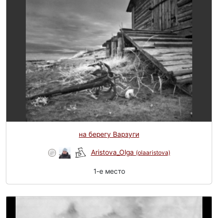
на берегу Варзуги
Aristova_Olga
(olaaristova)
1-e место