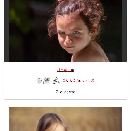
Лисёнок
Ok_kO
(traveler2)
2-e место