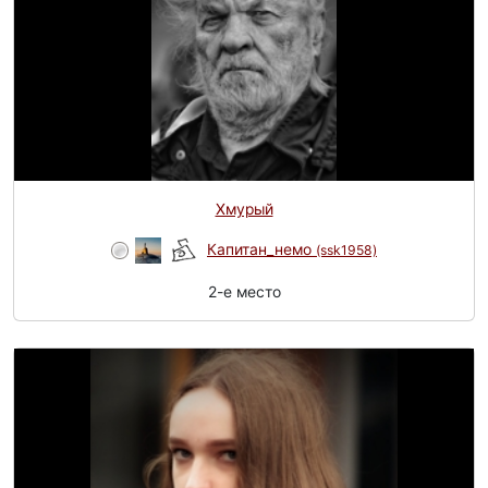
Хмурый
Капитан_немо
(ssk1958)
2-e место