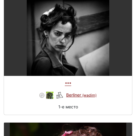
***
Berliner
(wadim)
1-e место