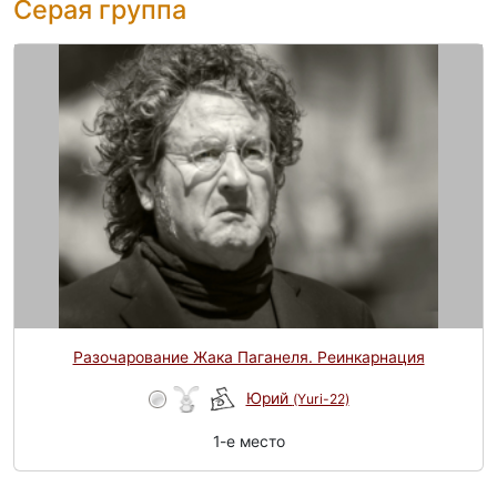
Серая группа
Разочарование Жака Паганеля. Реинкарнация
Юрий
(Yuri-22)
1-e место