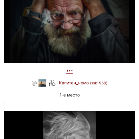
***
Капитан_немо
(ssk1958)
1-e место