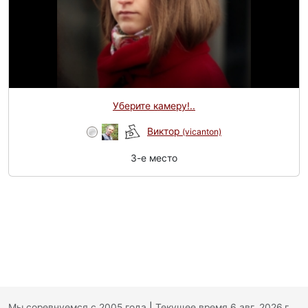
Уберите камеру!..
Виктор
(vicanton)
3-e место
Мы соревнуемся с 2005 года
|
Текущее время 6 авг. 2026 г.,