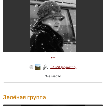
***
Раиса
(ntym2015)
3-e место
Зелёная группа