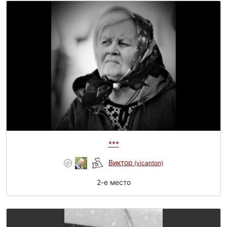
***
Виктор
(vicanton)
2-e место