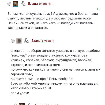
Влада
(Vlada-M)
+3
Зачем же так сужать тему? Я думаю, что и братья наши
будут уместны, и люди, да и любые предметы тоже.
Пенёк - он такой, на него чего ни посади или поставь -
так пеньком и останется.
Ёжик
(silvester)
0
а мне вот наоборот хочется увидеть в конкурсе работы
"наконец" отвечающие описанию конкурса, без
кошечек, собачек, белочек, бурундучков, бабочек,
стрекоз, и всевозможных птиц
потому что как ни крути именно они являются главными
героями фото,
а хочется именно про " Пень-пенёк " !!!
( это сугубо моё мнение, никому ничего не навязывая,
чесс слово Катерина :-)))
всем удачи