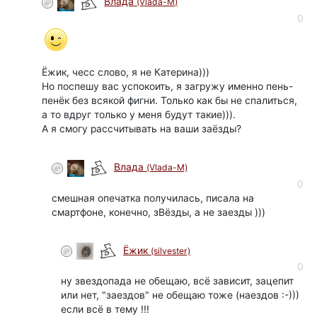
Влада
(Vlada-M)
0
Ёжик, чесс слово, я не Катерина)))
Но поспешу вас успокоить, я загружу именно пень-
пенёк без всякой фигни. Только как бы не спалиться,
а то вдруг только у меня будут такие))).
А я смогу рассчитывать на ваши заёзды?
Влада
(Vlada-M)
0
смешная опечатка получилась, писала на
смартфоне, конечно, зВёзды, а не заезды )))
Ёжик
(silvester)
0
ну звездопада не обещаю, всё зависит, зацепит
или нет, "заездов" не обещаю тоже (наездов :-)))
если всё в тему !!!