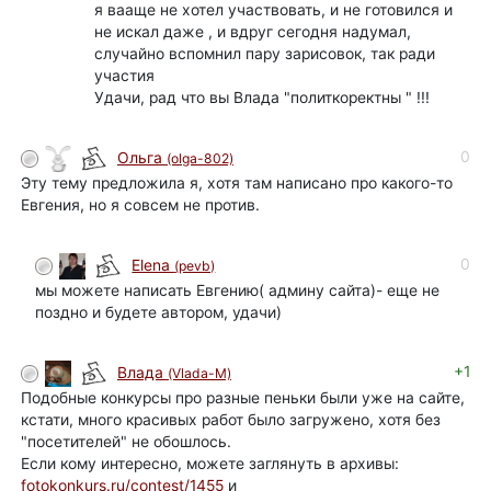
я вааще не хотел участвовать, и не готовился и
не искал даже , и вдруг сегодня надумал,
случайно вспомнил пару зарисовок, так ради
участия
Удачи, рад что вы Влада "политкоректны " !!!
0
Ольга
(olga-802)
Эту тему предложила я, хотя там написано про какого-то
Евгения, но я совсем не против.
0
Elena
(pevb)
мы можете написать Евгению( админу сайта)- еще не
поздно и будете автором, удачи)
+1
Влада
(Vlada-M)
Подобные конкурсы про разные пеньки были уже на сайте,
кстати, много красивых работ было загружено, хотя без
"посетителей" не обошлось.
Если кому интересно, можете заглянуть в архивы:
fotokonkurs.ru/contest/1455
и