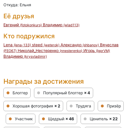
Откуда: Ельня
Её друзья
Евгений
Владимир
(fotokonkurs)
(wlad113)
Кто подружился
Lena
steed
Александр
Вячеслав
(lena-133)
(weterok)
(shbanov)
Николай_Нестеренко
Игорь
(FEO67)
(nnesterenko)
(IgorVM)
Владимир
(krysvladimir)
Награды за достижения
Блоггер
Популярный блоггер
× 4
Хорошая фотография
× 2
Трудяга
Призёр
Участник
Щедрый
× 46
Ценитель
× 22