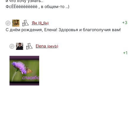
и что хочу узнать..
ФсЁЁёёёёёёёёё , в общем-то ..)
+3
Ян
(Я_Ян)
С днём рождения, Елена! Здоровья и благополучия вам!
Elena
(pevb)
автор
+1