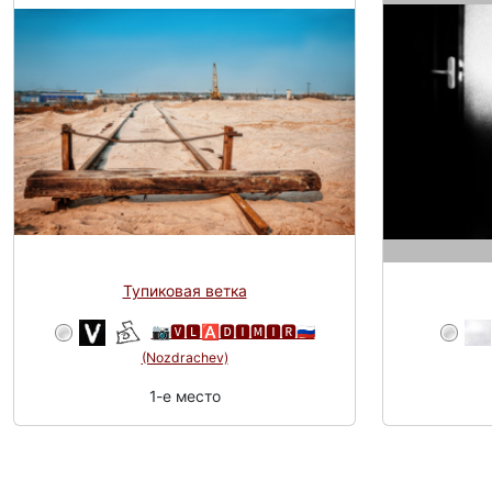
Тупиковая ветка
📷🆅🅻🅰🅳🅸🅼🅸🆁🇷🇺
(Nozdrachev)
1-e место