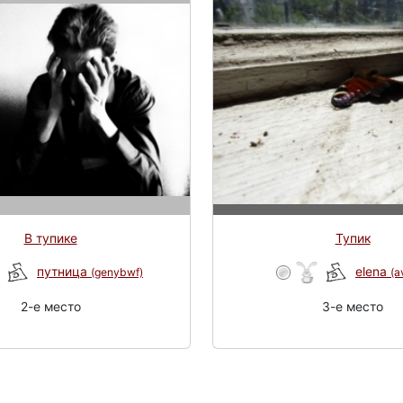
В тупике
Тупик
путница
elena
(genybwf)
(a
2-e место
3-e место