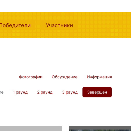
nt)
(current)
(current)
Победители
Участники
Фотографии
Обсуждение
Информация
ие
1 раунд
2 раунд
3 раунд
Завершен