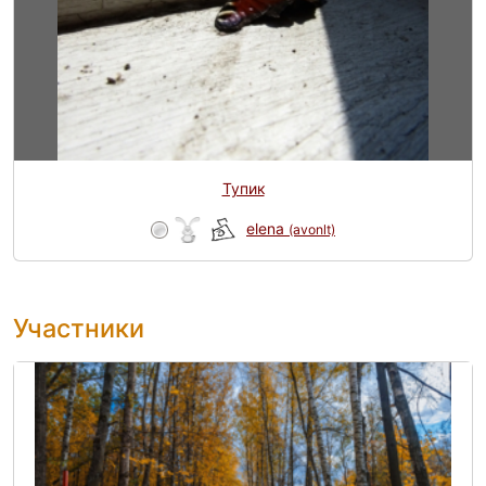
Тупик
elena
(avonlt)
Участники