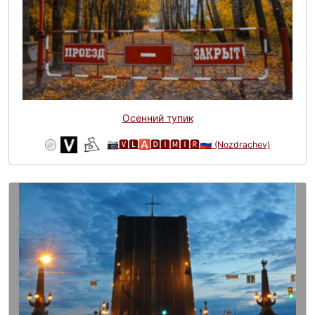
Осенний тупик
📷🆅🅻🅰🅳🅸🅼🅸🆁🇷🇺
(Nozdrachev)