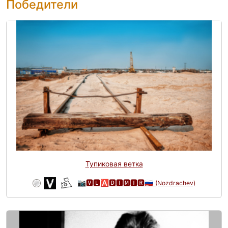
Победители
Тупиковая ветка
📷🆅🅻🅰🅳🅸🅼🅸🆁🇷🇺
(Nozdrachev)