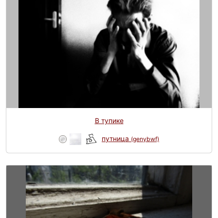
В тупике
путница
(genybwf)