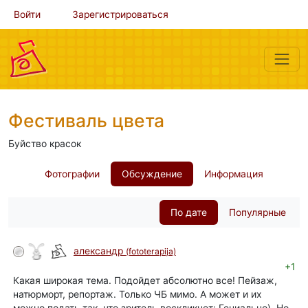
Войти
Зарегистрироваться
Фестиваль цвета
Буйство красок
Фотографии
Обсуждение
Информация
По дате
Популярные
александр
(fototerapija)
+1
Какая широкая тема. Подойдет абсолютно все! Пейзаж,
натюрморт, репортаж. Только ЧБ мимо. А может и их
можно подать так, что зритель воскликнет: Гениально). Но