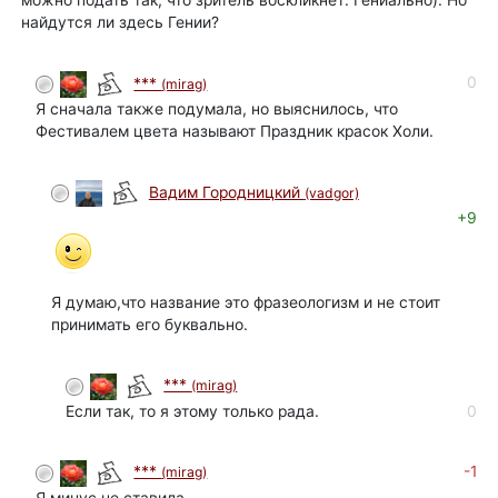
найдутся ли здесь Гении?
0
***
(mirag)
Я сначала также подумала, но выяснилось, что
Фестивалем цвета называют Праздник красок Холи.
Вадим Городницкий
(vadgor)
+9
Я думаю,что название это фразеологизм и не стоит
принимать его буквально.
***
(mirag)
Если так, то я этому только рада.
0
-1
***
(mirag)
Я минус не ставила.