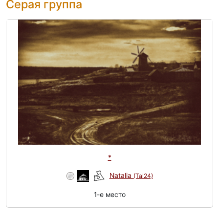
Серая группа
*
Natalia
(Tal24)
1-e место