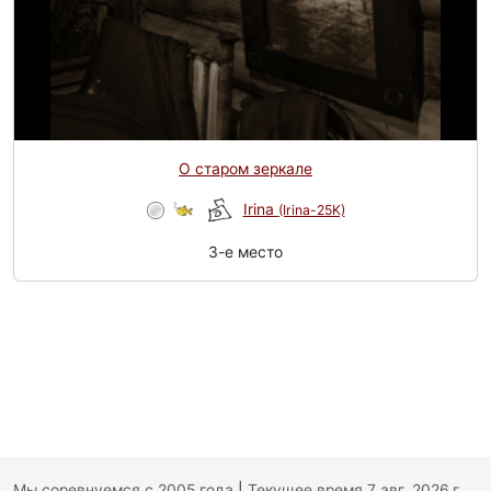
О старом зеркале
Irina
(Irina-25K)
3-e место
Мы соревнуемся с 2005 года
|
Текущее время 7 авг. 2026 г.,