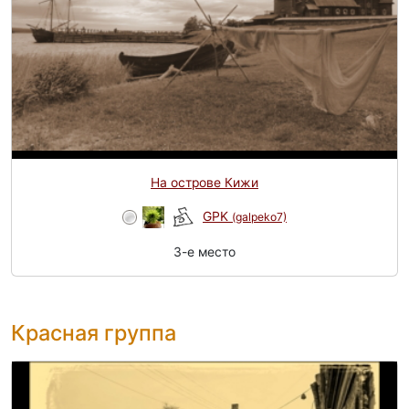
На острове Кижи
GPK
(galpeko7)
3-e место
Красная группа