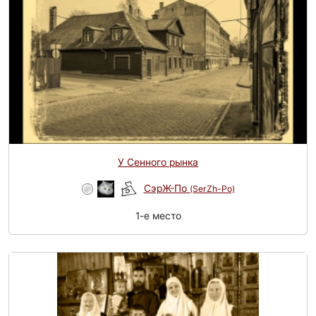
У Сенного рынка
СэрЖ-По
(SerZh-Po)
1-e место