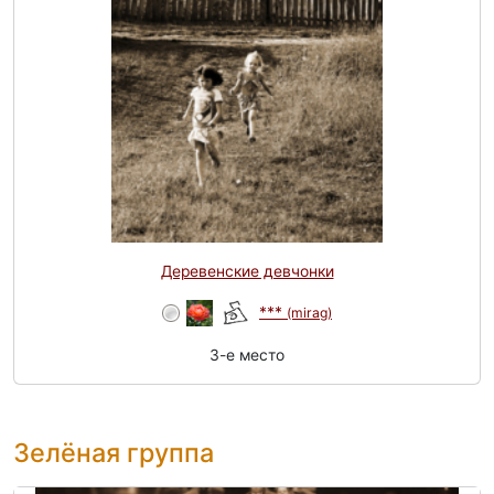
Деревенские девчонки
***
(mirag)
3-e место
Зелёная группа