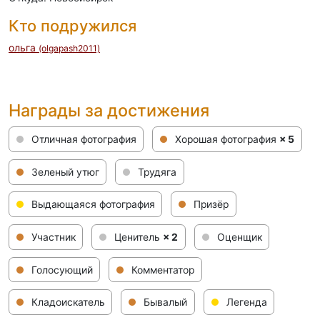
Кто подружился
ольга
(olgapash2011)
Награды за достижения
Отличная фотография
Хорошая фотография
× 5
Зеленый утюг
Трудяга
Выдающаяся фотография
Призёр
Участник
Ценитель
× 2
Оценщик
Голосующий
Комментатор
Кладоискатель
Бывалый
Легенда