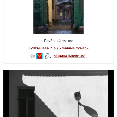
Глубокий смысл
Куйбышева 2-4
/
Уличные фонари
Марина
(MarinaUsh)