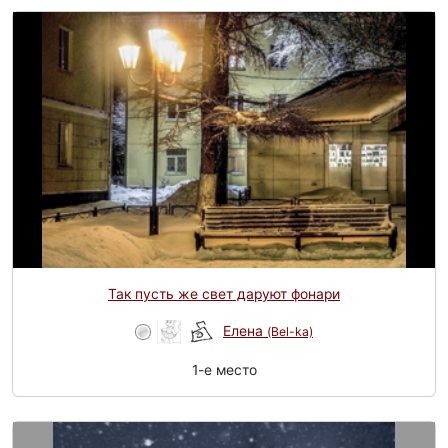
Так пусть же свет даруют фонари
Елена
(Bel-ka)
1-e место