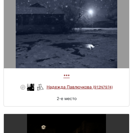
***
Надежда Павлючкова
(912N7974)
2-e место