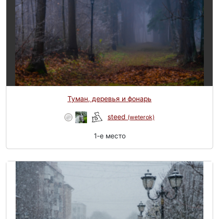
Туман, деревья и фонарь
steed
(weterok)
1-e место