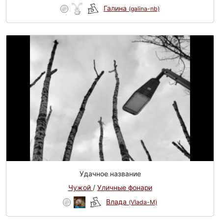
Галина
(galina-nb)
Удачное название
Чужой
/
Уличные фонари
Влада
(Vlada-M)