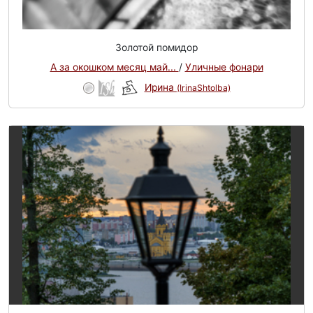
Золотой помидор
А за окошком месяц май...
/
Уличные фонари
Ирина
(IrinaShtolba)