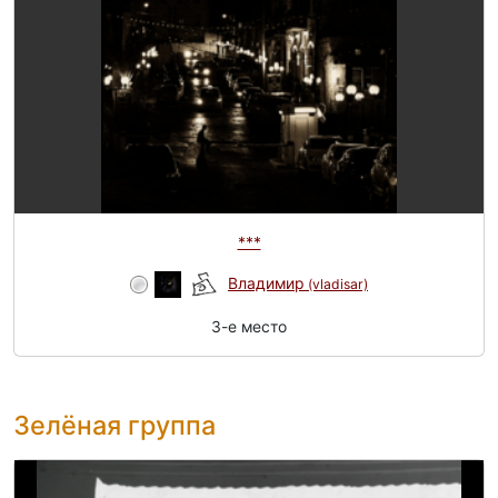
***
Владимир
(vladisar)
3-e место
Зелёная группа