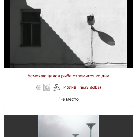
Усмехающаяся рыба стремится ко дну
Ирина
(IrinaShtolba)
1-e место