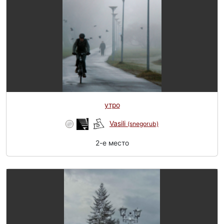
утро
Vasili
(snegorub)
2-e место