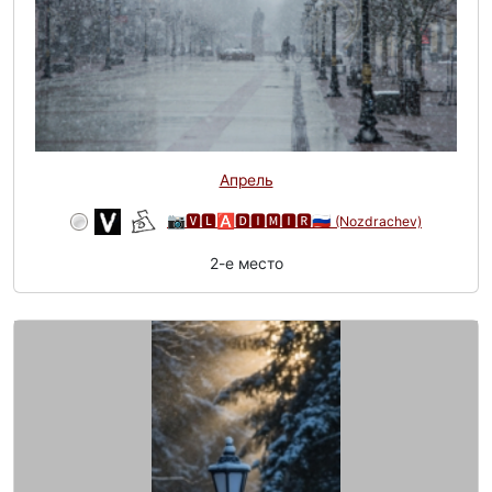
Апрель
📷🆅🅻🅰🅳🅸🅼🅸🆁🇷🇺
(Nozdrachev)
2-e место