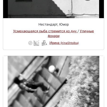
Нестандарт, Юмор
Усмехающаяся рыба стремится ко дну
/
Уличные
фонари
Ирина
(IrinaShtolba)