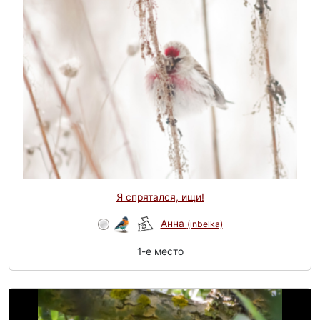
Я спрятался, ищи!
Анна
(inbelka)
1-e место