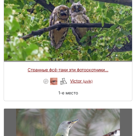
Странные фсё-таки эти фотоохотники...
Victor
(uvik)
1-e место