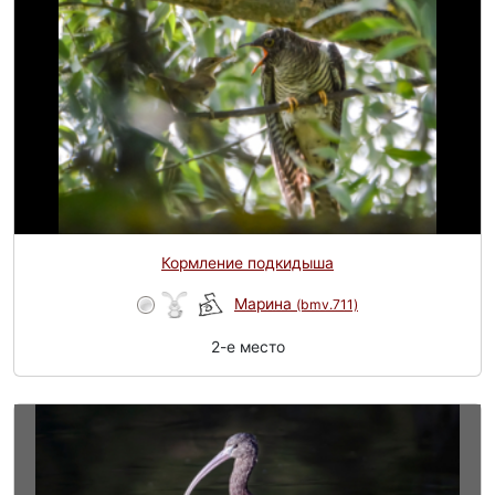
Кормление подкидыша
Марина
(bmv.711)
2-e место