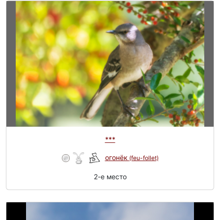
***
огонёк
(feu-follet)
2-e место