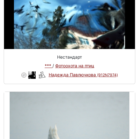
Нестандарт
***
/
Фотоохота на птиц
Надежда Павлючкова
(912N7974)