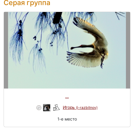
Серая группа
...
Игорь
(i-razbitnov)
1-e место