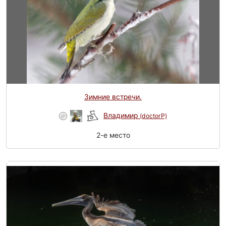
Зимние встречи.
Владимир
(doctorP)
2-e место