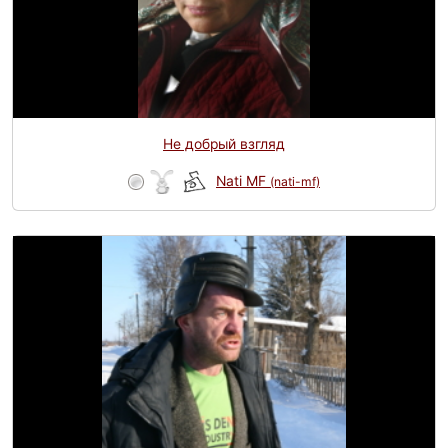
Не добрый взгляд
Nati MF
(nati-mf)