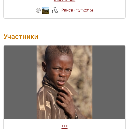
Раиса
(ntym2015)
Участники
***