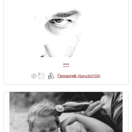
***
Геннадий
(Genzik0109)