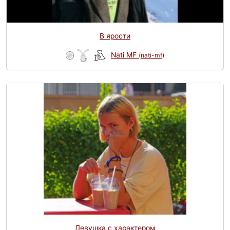
В ярости
Nati MF
(nati-mf)
Девушка с характером