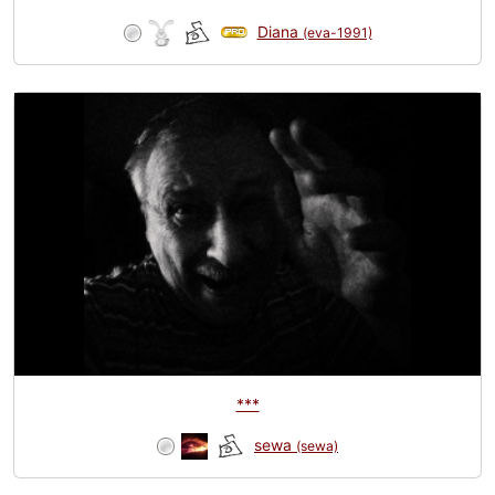
Diana
(eva-1991)
***
sewa
(sewa)