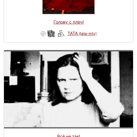
Голову с плеч!
TATA
(tata-mtv)
Всё не так!