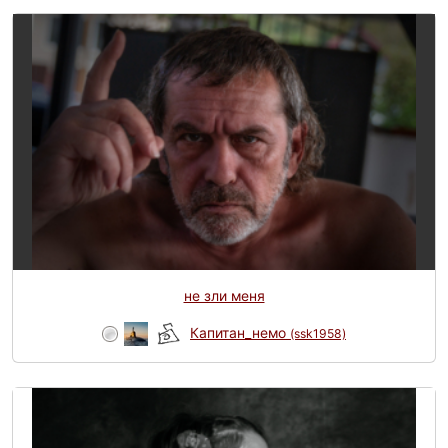
не зли меня
Капитан_немо
(ssk1958)