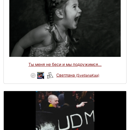
Ты меня не беси и мы подружимся...
Светлана
(SvetlanaKaa)