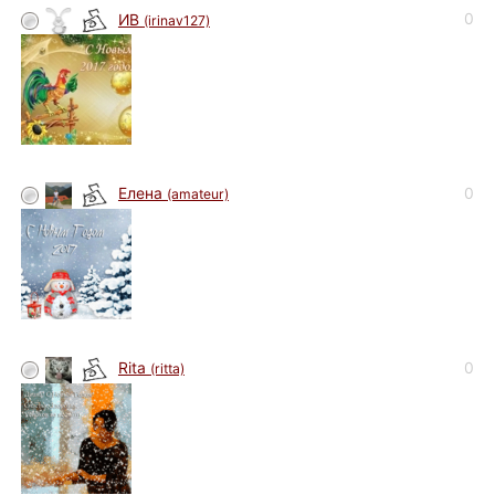
0
ИВ
(irinav127)
0
Елена
(amateur)
0
Rita
(ritta)