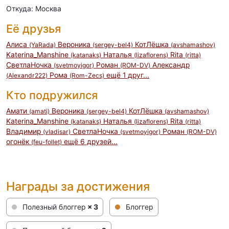
Откуда: Москва
Её друзья
Алиса
Вероника
КотЛёшка
(YaRada)
(sergey-bel4)
(avshamashov)
Katerina_Manshine
Наталья
Rita
(katanaks)
(lizaflorens)
(ritta)
СветлаНочка
Роман
Александр
(svetmoyigor)
(ROM-DV)
Рома
ещё 1 друг...
(Alexandr222)
(Rom-Zecs)
Кто подружился
Амати
Вероника
КотЛёшка
(amati)
(sergey-bel4)
(avshamashov)
Katerina_Manshine
Наталья
Rita
(katanaks)
(lizaflorens)
(ritta)
Владимир
СветлаНочка
Роман
(vladisar)
(svetmoyigor)
(ROM-DV)
огонёк
ещё 6 друзей...
(feu-follet)
Награды за достижения
Полезный блоггер
× 3
Блоггер