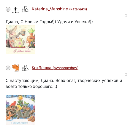
Katerina_Manshine
(katanaks)
0
Диана, С Новым Годом!)) Удачи и Успеха!))
КотЛёшка
(avshamashov)
0
С наступающим, Диана. Всех благ, творческих успехов и
всего только хорошего. :)