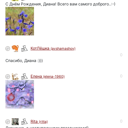
С Днём Рождения, Диана! Всего вам самого доброго..:-)
КотЛёшка
(avshamashov)
0
Спасибо, Диана :)))
0
Елена
(elena-1960)
0
Rita
(ritta)
Дианочка, с наступающими праздниками!)