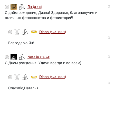
0
Ян
(Я_Ян)
С днём рождения, Диана! Здоровья, благополучия и
отличных фотосюжетов и фотоисторий!
Diana
(eva-1991)
автор
0
Благодарю,Ян!
0
Natalia
(Tal24)
С Днем рождения! Удачи всегда и во всем)
Diana
(eva-1991)
автор
0
Спасибо,Наталья!