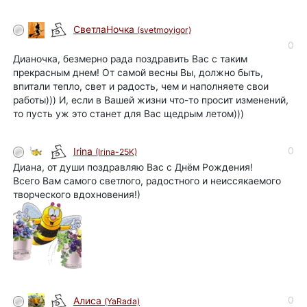
СветлаНочка
(svetmoyigor)
0
Дианочка, безмерно рада поздравить Вас с таким
прекрасным днем! От самой весны Вы, должно быть,
впитали тепло, свет и радость, чем и наполняете свои
работы))) И, если в Вашей жизни что-то просит изменений,
то пусть уж это станет для Вас щедрым летом)))
0
Irina
(Irina-25K)
Диана, от души поздравляю Вас с Днём Рождения!
Всего Вам самого светлого, радостного и неиссякаемого
творческого вдохновения!)
0
Алиса
(YaRada)