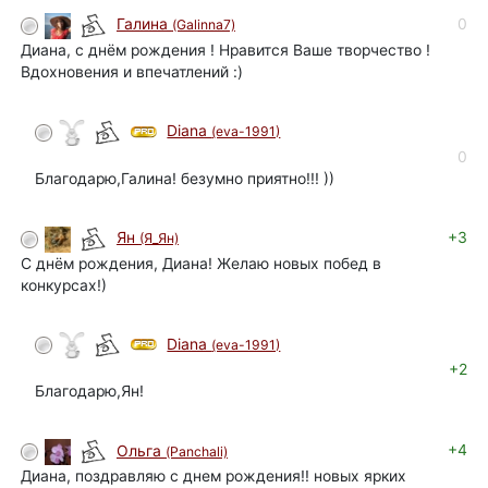
0
Галина
(Galinna7)
Диана, с днём рождения ! Нравится Ваше творчество !
Вдохновения и впечатлений :)
Diana
(eva-1991)
автор
0
Благодарю,Галина! безумно приятно!!! ))
+3
Ян
(Я_Ян)
С днём рождения, Диана! Желаю новых побед в
конкурсах!)
Diana
(eva-1991)
автор
+2
Благодарю,Ян!
+4
Ольга
(Panchali)
Диана, поздравляю с днем рождения!! новых ярких