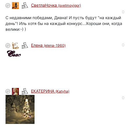
СветлаНочка
(svetmoyigor)
0
С недавними победами, Диана! И пусть будут "на каждый
день"! Иль хотя бы на каждый конкурс...Хороши они, когда
велики:-) )
0
Елена
(elena-1960)
ЕКАТЕРИНА
(Katyha)
0