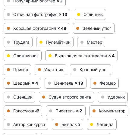
Популярный блоггер
× 2
Отличная фотография
× 13
Отличник
Хорошая фотография
× 48
Зеленый утюг
Трудяга
Пулемётчик
Мастер
Олимпионик
Выдающаяся фотография
× 4
Призёр
Участник
Красный утюг
Щедрый
× 4
Ценитель
× 19
Фермер
Оценщик
Судья второго ранга
Ударник
Голосующий
Писатель
× 2
Комментатор
Автор конкурса
Бывалый
Легенда