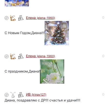
0
Елена
(elena-1960)
С Новым Годом,Диана!!!
0
Елена
(elena-1960)
С праздником,Диана!
0
ИВ
(irinav127)
Диана, поздравляю с ДР!!! счастья и удачи!!!!