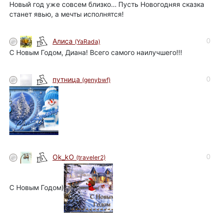
Новый год уже совсем близко… Пусть Новогодняя сказка
станет явью, а мечты исполнятся!
0
Алиса
(YaRada)
С Новым Годом, Диана! Всего самого наилучшего!!!
0
путница
(genybwf)
0
Ok_kO
(traveler2)
С Новым Годом)