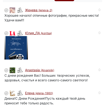
0
Женева
(jeneva-2)
Хорошее начало! отличные фотографии, прекрасные места!
Удачи вам!!!
0
Юлия_ЛА
(koritsa)
0
Anastasia
(Aivannik)
С днем рождения Вас! Больших творческих успехов,
здоровья, счастья и всего самого-самого светлого!
0
Елена
(elena-1960)
Диана!С Днем Рождения!Пусть каждый твой день
приносит тебе только радость.