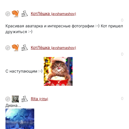
КотЛёшка
(avshamashov)
0
Красивая аватарка и интересные фотографии :-) Кот пришел
дружиться :-)
КотЛёшка
(avshamashov)
0
С наступающим :-)
0
Rita
(ritta)
Диана...