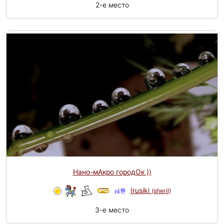
2-e место
Нано-мАкро городОк ))
Irusiki
(sheril)
3-e место