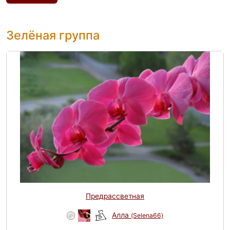
Зелёная группа
Предрассветная
Алла
(Selena66)