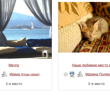
Мечта
Наше любимое место 
Ирина
Марина Поляк
(Irinas-ideas)
2-e место
3-e место