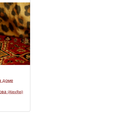
в доме
ова
(AlexRei)