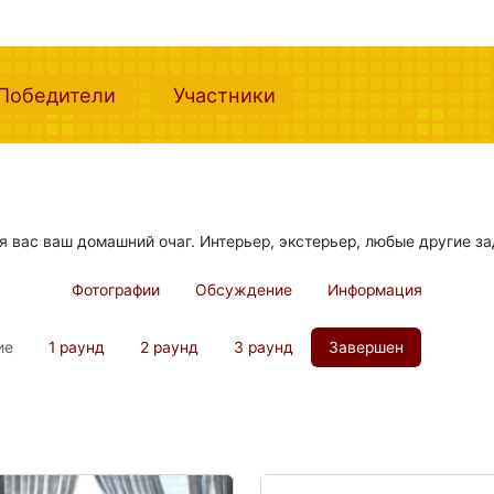
nt)
(current)
(current)
Победители
Участники
ля вас ваш домашний очаг. Интерьер, экстерьер, любые другие з
Фотографии
Обсуждение
Информация
ие
1 раунд
2 раунд
3 раунд
Завершен