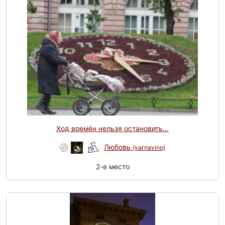
Ход времён нельзя остановить...
Любовь
(varnavino)
2-e место