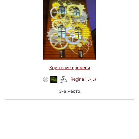
Кружение времени
Regina
(ju-ju)
3-e место