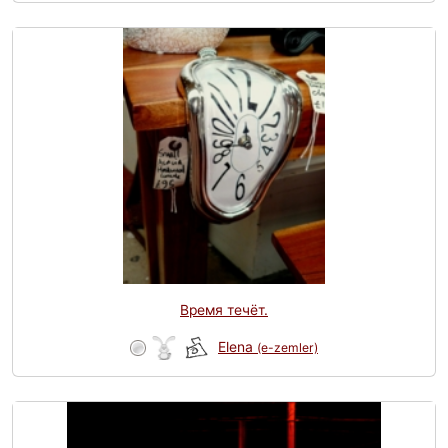
Время течёт.
Elena
(e-zemler)