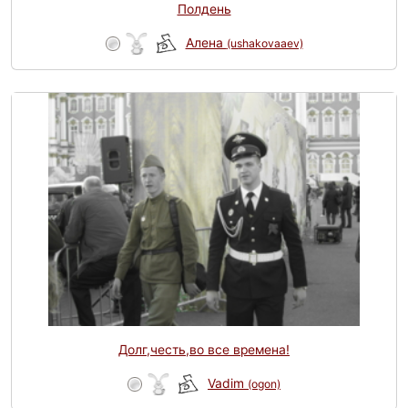
Полдень
Алена
(ushakovaaev)
Долг,честь,во все времена!
Vadim
(ogon)