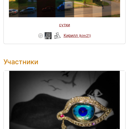
сутки
Кирилл
(kim21)
Участники