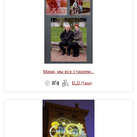
Мама, мы все стареем...
El_G
(Tapa)