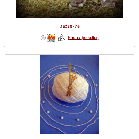
Забвение
Елена
(babulka)