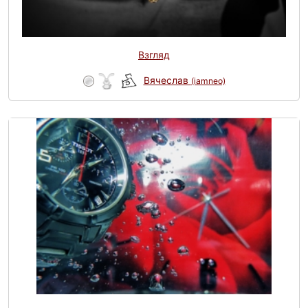
Взгляд
Вячеслав
(iamneo)