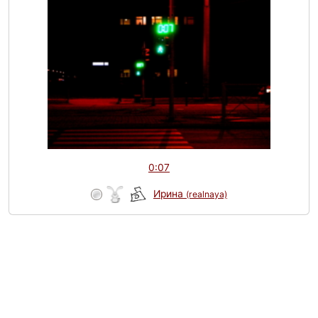
0:07
Ирина
(realnaya)