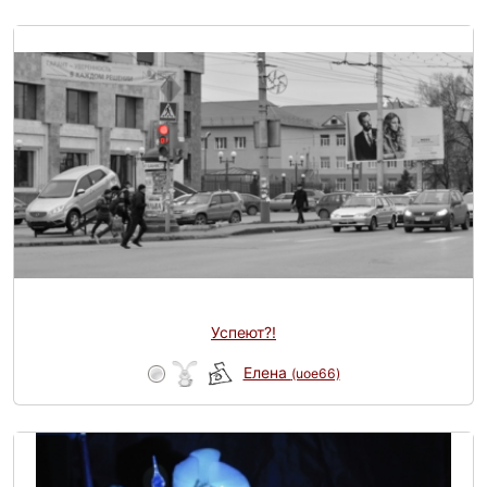
Успеют?!
Елена
(uoe66)