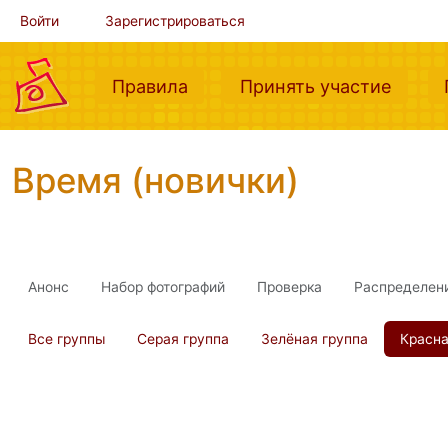
Войти
Зарегистрироваться
(current)
(curre
Правила
Принять участие
Время (новички)
Анонс
Набор фотографий
Проверка
Распределен
Все группы
Серая группа
Зелёная группа
Красна