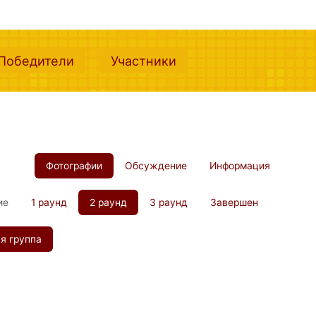
nt)
(current)
(current)
Победители
Участники
Фотографии
Обсуждение
Информация
ие
1 раунд
2 раунд
3 раунд
Завершен
я группа