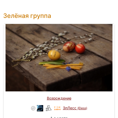
Зелёная группа
Возрождение
ЭлЛесс
(Eless)