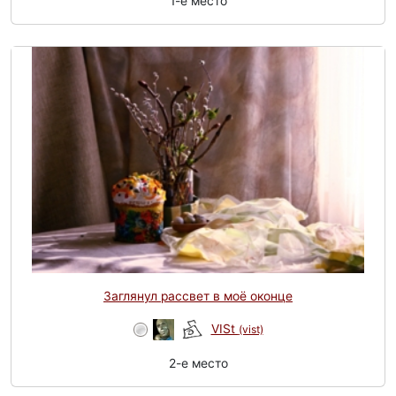
1-e место
Заглянул рассвет в моё оконце
VISt
(vist)
2-e место