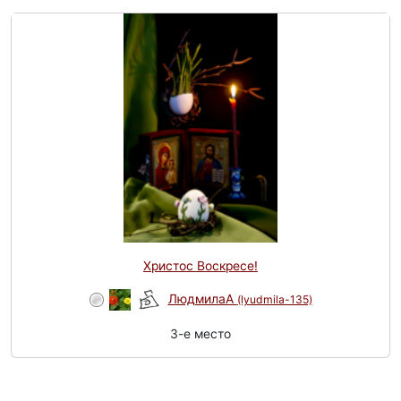
Христос Воскресе!
ЛюдмилаА
(lyudmila-135)
3-e место