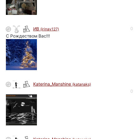
0
ИВ
(irinav127)
С Рождеством Вас!!!
Katerina_Manshine
(katanaks)
0