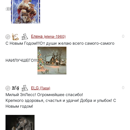
:)))
0
Елена
(elena-1960)
С Новым Годом!!!От души желаю всего самого-самого
НАИЛУЧШЕГО!!!
0
El_G
(Tapa)
Милый ЭлЛесс! Огромнейшее спасибо!
Крепкого здоровья, счастья и удачи! Добра и улыбок! С
Новым годом!