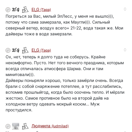
0
El_G
(Tapa)
Погреться за Вас, милый ЭлЛесс, у меня не вышло))),
потому что сама замерзала, как Маугли))). Сильный
северный ветер, воздух всего+ 21-22, вода такая же. Мои
дайверы тоже в воде замерзали.
0
El_G
(Tapa)
Ох, нет, теперь я долго туда не соберусь. Крайне
некомфортно. Пусто. Нет того вечного праздника, которым
всегда отличалась атмосфера Шарма. Они и там
минитовали))).
Дайверы поныряли хорошо, только замёрли очень. Всегда
брали с собой снаряжение потеплее, а тут расслабились,
вспомив прошлыйгод, когда было ооочень тепло. И мёрзли
жестоко. Самое противное было на второй дайв на
холодном ветру одевать мокрый косюм... Муж
простудился.
Людмила
(ludmilad)