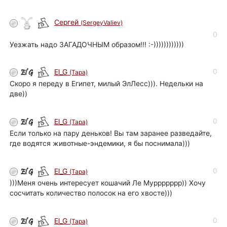
Сергей
(SergeyValiev)
0
Уезжать надо ЗАГАДОЧНЫМ образом!!! :-))))))))))))
0
El_G
(Tapa)
Скоро я переду в Египет, милый ЭлЛесс))). Недельки на
две))
0
El_G
(Tapa)
Если только на пару деньков! Вы там заранее разведайте,
где водятся животные-эндемики, я бы поснимала)))
0
El_G
(Tapa)
)))Меня очень интересует кошачий Ле Муррррррр)) Хочу
сосчитать количество полосок на его хвосте)))
0
El_G
(Tapa)