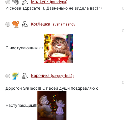
Mrs_Lynx
(mrs-lynx)
И снова здрасьте :). Давненько не видела вас! :)
0
КотЛёшка
(avshamashov)
0
С наступающим :-)
Вероника
(sergey-bel4)
0
Дорогой ЭлЛесс!!! От всей души поздравляю с
Наступающим!!!