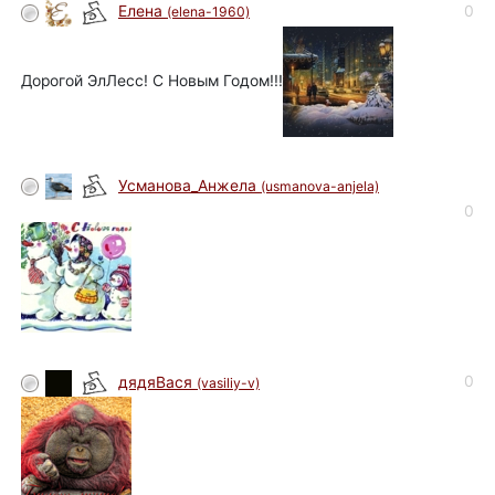
0
Елена
(elena-1960)
Дорогой ЭлЛесс! С Новым Годом!!!
Усманова_Анжела
(usmanova-anjela)
0
0
дядяВася
(vasiliy-v)