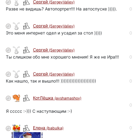
Сергей
(SergeyValiev)
Разве не видишь? Автопортрет!!! На автоспуске ))))).
0
Сергей
(SergeyValiev)
Это меня интернет одел и усадил за стол )))))
0
Сергей
(SergeyValiev)
Ты слишком обо мне хорошего мнения! Я же не Ира!!!
0
Сергей
(SergeyValiev)
Как нашло, так и вышло!!! )))))))))))))))))))))))
0
КотЛёшка
(avshamashov)
0
Я ссссс :-))) С наступающим :-)
0
Елена
(babulka)