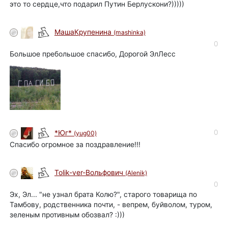
это то сердце,что подарил Путин Берлускони?)))))
МашаКрупенина
(mashinka)
0
Большое пребольшое спасибо, Дорогой ЭлЛесс
0
*Юг*
(yug00)
Спасибо огромное за поздравление!!!
Tolik-ver-Вольфович
(Alenik)
0
Эх, Эл... "не узнал брата Колю?", старого товарища по
Тамбову, родственника почти, - вепрем, буйволом, туром,
зеленым противным обозвал? :)))