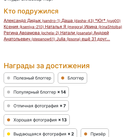
Кто подружился
Александр Дидык
Даша
*Юг*
(sandro-1)
(dasha-43)
(yug00)
Ксения
Наталья Я
Ирина
(kseniya-210)
(megora)
(IrinaShtolba)
Регина Аврамова
Натали
Андрей
(pchela-2)
(osanata)
Анатольевич
Julia
ещё 31 друг...
(stepanow61)
(Ipsona)
Награды за достижения
Полезный блоггер
Блоггер
Популярный блоггер
× 14
Отличная фотография
× 7
Хорошая фотография
× 13
Выдающаяся фотография
× 2
Призёр