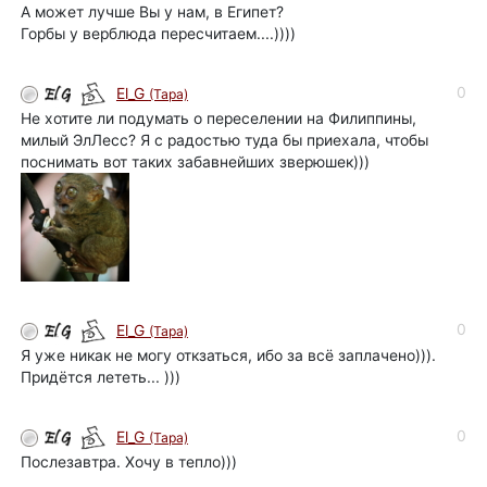
А может лучше Вы у нам, в Египет?
Горбы у верблюда пересчитаем....))))
0
El_G
(Tapa)
Не хотите ли подумать о переселении на Филиппины,
милый ЭлЛесс? Я с радостью туда бы приехала, чтобы
поснимать вот таких забавнейших зверюшек)))
0
El_G
(Tapa)
Я уже никак не могу откзаться, ибо за всё заплачено))).
Придётся лететь... )))
0
El_G
(Tapa)
Послезавтра. Хочу в тепло)))