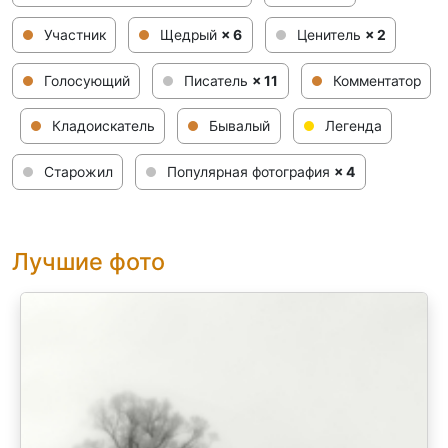
Участник
Щедрый
× 6
Ценитель
× 2
Голосующий
Писатель
× 11
Комментатор
Кладоискатель
Бывалый
Легенда
Старожил
Популярная фотография
× 4
Лучшие фото