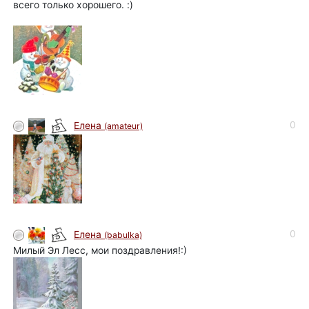
всего только хорошего. :)
0
Елена
(amateur)
0
Елена
(babulka)
Милый Эл Лесс, мои поздравления!:)