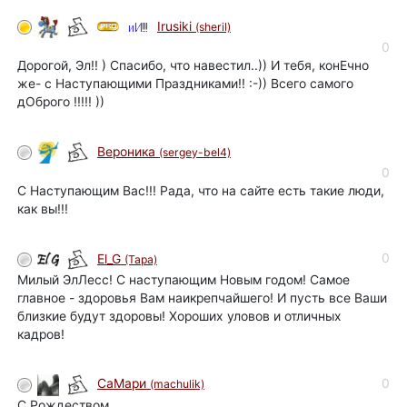
Irusiki
(sheril)
0
Дорогой, Эл!! ) Спасибо, что навестил..)) И тебя, конЕчно
же- с Наступающими Праздниками!! :-)) Всего самого
дОброго !!!!! ))
Вероника
(sergey-bel4)
0
С Наступающим Вас!!! Рада, что на сайте есть такие люди,
как вы!!!
0
El_G
(Tapa)
Милый ЭлЛесс! С наступающим Новым годом! Самое
главное - здоровья Вам наикрепчайшего! И пусть все Ваши
близкие будут здоровы! Хороших уловов и отличных
кадров!
0
СаМари
(machulik)
С Рождеством