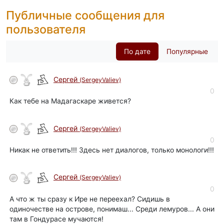
Публичные сообщения для
пользователя
По дате
Популярные
Сергей
(SergeyValiev)
0
Как тебе на Мадагаскаре живется?
Сергей
(SergeyValiev)
0
Никак не ответить!!! Здесь нет диалогов, только монологи!!!
Сергей
(SergeyValiev)
0
А что ж ты сразу к Ире не переехал? Сидишь в
одиночестве на острове, понимаш... Среди лемуров... А они
там в Гондурасе мучаются!