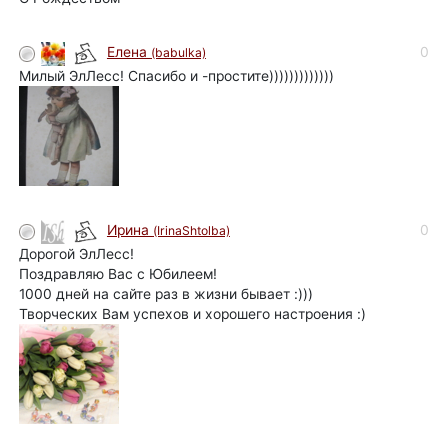
0
Елена
(babulka)
Милый ЭлЛесс! Спасибо и -простите)))))))))))))
0
Ирина
(IrinaShtolba)
Дорогой ЭлЛесс!
Поздравляю Вас с Юбилеем!
1000 дней на сайте раз в жизни бывает :)))
Творческих Вам успехов и хорошего настроения :)