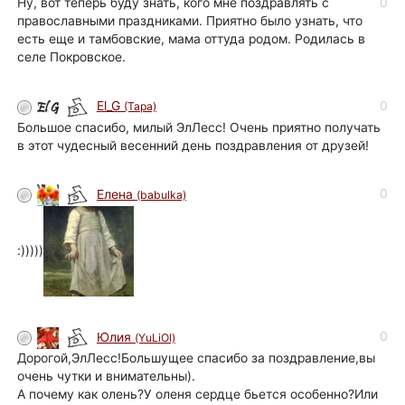
Ну, вот теперь буду знать, кого мне поздравлять с
0
православными праздниками. Приятно было узнать, что
есть еще и тамбовские, мама оттуда родом. Родилась в
селе Покровское.
0
El_G
(Tapa)
Большое спасибо, милый ЭлЛесс! Очень приятно получать
в этот чудесный весенний день поздравления от друзей!
0
Елена
(babulka)
:)))))
0
Юлия
(YuLiOl)
Дорогой,ЭлЛесс!Большущее спасибо за поздравление,вы
очень чутки и внимательны).
А почему как олень?У оленя сердце бьется особенно?Или