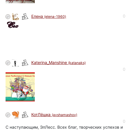
0
Елена
(elena-1960)
Katerina_Manshine
(katanaks)
0
КотЛёшка
(avshamashov)
0
С наступающим, ЭлЛесс. Всех благ, творческих успехов и