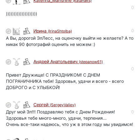
Katerina_Manshine
(katanaks)
0
))))))))))))))))))))
0
Ирина
(IrinaShtolba)
А Вы, дорогой ЭлЛесс, на оценочку выйти не желаете? А то
никак 90 фотографий оценить не можем :)
Андрей Анатольевич
(stepanow61)
0
Привет Дружище! С ПРАЗДНИКОМ! С ДНЕМ
ПОГРАНИЧНИКА тебя! Здоровья, удачи и всего - всего
ДОБРОГО и С УЛЫБКОЙ!
Сергей
(SergeyValiev)
Друг мой Эл!!! Поздравляю тебя с Днем Рождения!
0
Здоровья тебе много-много, удачи, терпения...
Очень все-таки надеюсь, что уж в этом году мы увидимся!