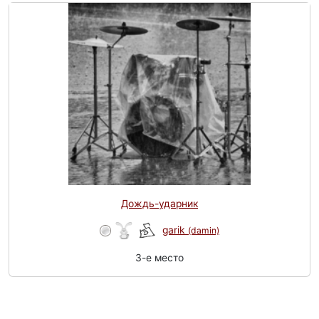
Дождь-ударник
garik
(damin)
3-e место