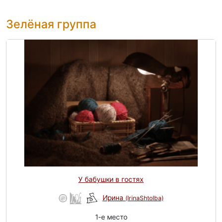
Зелёная группа
У бабушки в гостях
Ирина
(IrinaShtolba)
1-e место