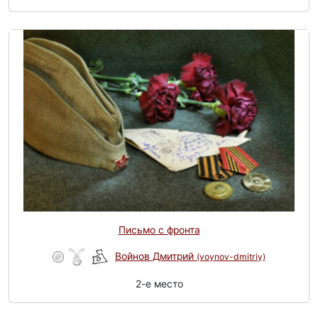
Письмо с фронта
Войнов Дмитрий
(voynov-dmitriy)
2-e место