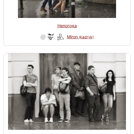
Непогода
Miron
(kadryk)