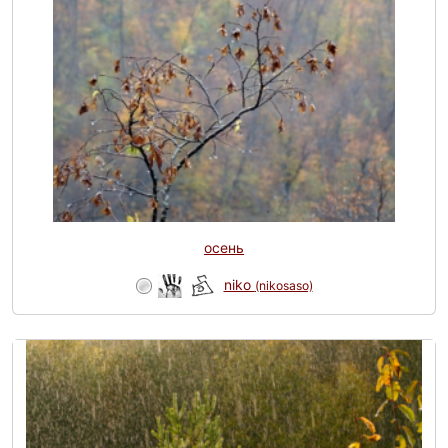
осень
niko
(nikosaso)