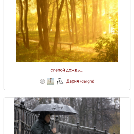
слепой дождь...
Дария
(dargru)