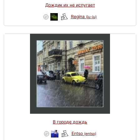
Дождик их не испугает
Regina
(ju-ju)
В городе дождь
Entso
(entso)