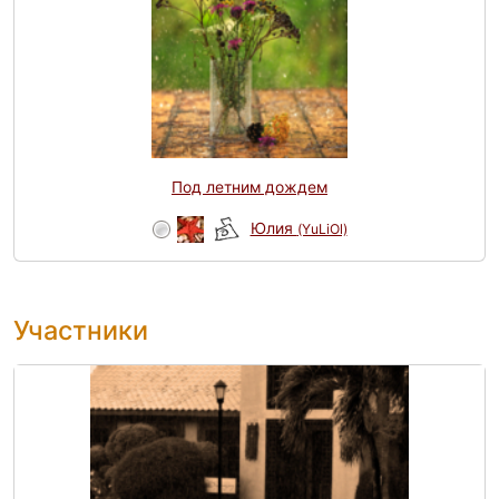
Под летним дождем
Юлия
(YuLiOl)
Участники