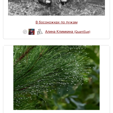
В босоножках по лужам
Алина Климкина
(QuantSue)