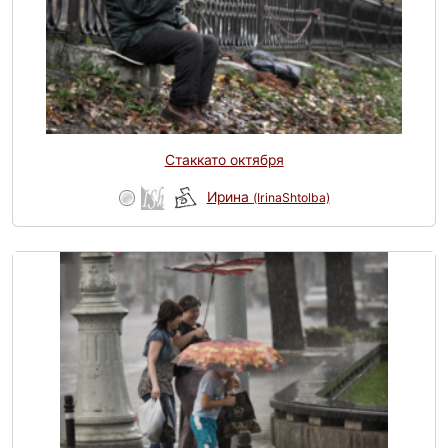
Стаккато октября
Ирина
(IrinaShtolba)