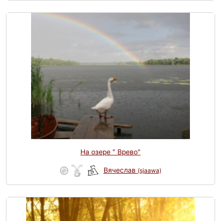
На озере " Врево"
Вячеслав
(sjaawa)