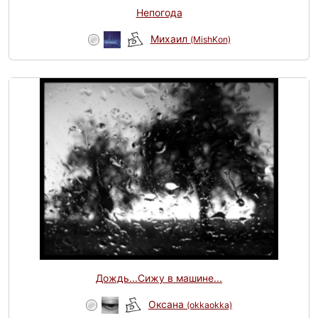
Непогода
Михаил
(MishKon)
Дождь...Сижу в машине...
Оксана
(okkaokka)