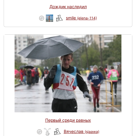
Дождик наследил
smile
(elena-114)
Первый среди равных
Вячеслав
(sjaawa)