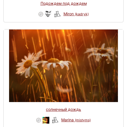
Подождем под дождем
Miron
(kadryk)
солнечный дождь
Marina
(mistyms)