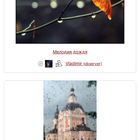
Мелодия дождя
Vladimir
(observer)