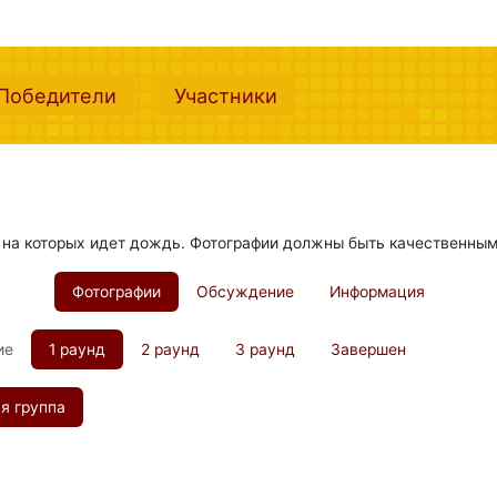
nt)
(current)
(current)
Победители
Участники
 на которых идет дождь. Фотографии должны быть качественны
Фотографии
Обсуждение
Информация
ие
1 раунд
2 раунд
3 раунд
Завершен
я группа