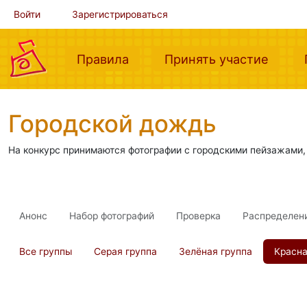
Войти
Зарегистрироваться
(current)
(curre
Правила
Принять участие
Городской дождь
На конкурс принимаются фотографии с городскими пейзажами,
Анонс
Набор фотографий
Проверка
Распределен
Все группы
Серая группа
Зелёная группа
Красна