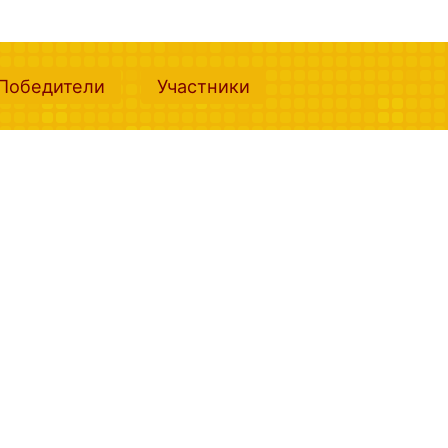
nt)
(current)
(current)
Победители
Участники