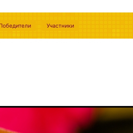
nt)
(current)
(current)
Победители
Участники