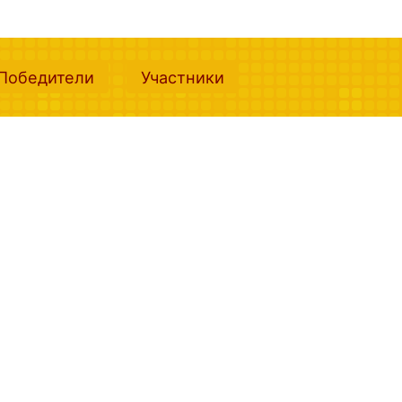
nt)
(current)
(current)
Победители
Участники