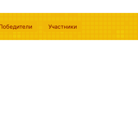
nt)
(current)
(current)
Победители
Участники