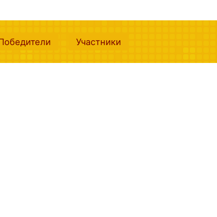
nt)
(current)
(current)
Победители
Участники