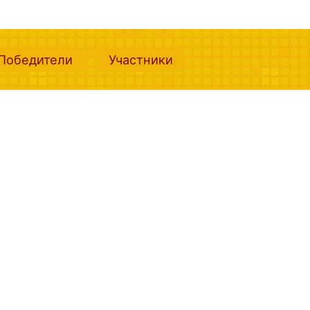
nt)
(current)
(current)
Победители
Участники