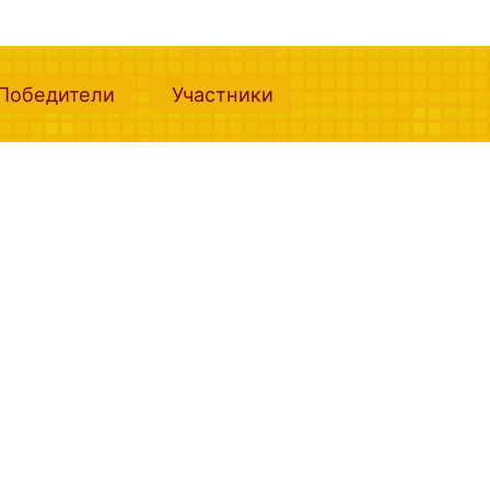
nt)
(current)
(current)
Победители
Участники